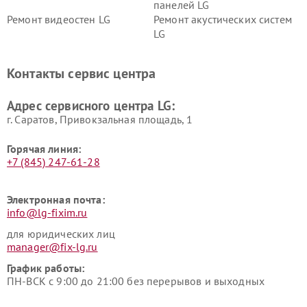
панелей LG
Ремонт видеостен LG
Ремонт акустических систем
LG
Ремонт портативных акустик
Ремонт камер
LG
видеонаблюдения LG
Контакты сервис центра
Ремонт морозильных камер
Ремонт вертикальных
LG
пылесосов LG
Адрес сервисного центра LG:
г. Саратов, Привокзальная площадь, 1
Горячая линия:
+7 (845) 247-61-28
Электронная почта:
info@lg-fixim.ru
для юридических лиц
manager@fix-lg.ru
График работы:
ПН-ВСК с 9:00 до 21:00 без перерывов и выходных