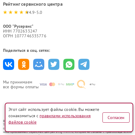
Рейтинг сервисного центра
4.9-5.0
ООО "Русервис"
ИНН 7702633247
ОГРН 1077746335776
Поделиться в соц. сетях:
Мы принимаем
все формы оплаты
Этот сайт использует файлы cookie. Вы можете
Политика конфиденциальности
ознакомиться с
правилами использования
Согласен
Вся информация на сайте носит исключительно справочный характер.
файлов cookie
Товарные знаки используются исключительно для описания устройств, в отношении которых
сервисные центры srt.lg-fixim.ru предоставляют услуги по ремонту. Услуги оказываются в
неавторизованных сервисных центрах srt.lg-fixim.ru, которые не связаны с правообладателями