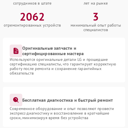
Замена контроллера
1300 рублей
сотрудников в штате
лет на рынке
2062
3
Замена корпуса
1400 рублей
отремонтированных устройств
минимальный опыт работы
Ремонт цепи питания
1800 рублей
специалистов
Оригинальные запчасти и
сертифицированные мастера
Используются оригинальные детали LG и прошедшие
сертификацию специалисты, что гарантирует корректную
работу после ремонта и сохранение гарантийных
обязательств
Бесплатная диагностика и быстрый ремонт
Современное оборудование и опыт позволяют провести
экспресс-диагностику и восстановление в кратчайшие
сроки, минимизируя время без устройства