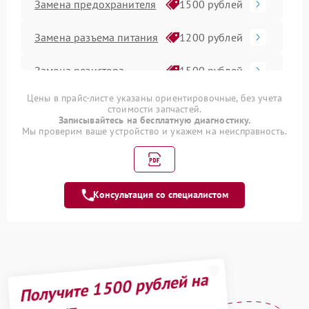
Замена предохранителя
1500 рублей
Замена разъема питания
1200 рублей
Замена резистора
1500 рублей
Цены в прайс-листе указаны ориентировочные, без учета
Замена сигнальной
1300 рублей
стоимости запчастей.
платы
Записывайтесь на бесплатную диагностику.
Мы проверим ваше устройство и укажем на неисправность.
Замена
трансформаторов
1800 рублей
подсветки
Замена шлейфа
Консультация со специалистом
1500 рублей
матрицы
Замена шнура питания
1500 рублей
Комплексная чистка
1400 рублей
Получите 1500 рублей на
Прошивка /
900 рублей