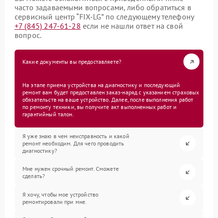
часто задаваемыми вопросами, либо обратиться в
сервисный центр “FIX-LG” по следующему телефону
+7 (845) 247-61-28
если не нашли ответ на свой
вопрос.
Какие документы вы предоставляете?
На этапе приема устройства на диагностику и последующий
ремонт вам будет предоставлен заказ-наряд с указанием страховых
обязательств на ваше устройство. Далее, после выполнения работ
по ремонту техники, вы получите акт выполненных работ и
гарантийный талон.
Я уже знаю в чем неисправность и какой
ремонт необходим. Для чего проводить
диагностику?
Мне нужен срочный ремонт. Сможете
сделать?
Я хочу, чтобы мое устройство
ремонтировали при мне.