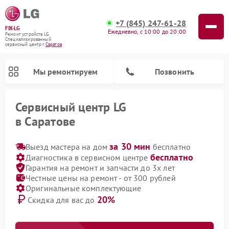
+7 (845) 247-61-28
FIX-LG
Ежедневно, с 10:00 до 20:00
Ремонт устройств LG
Специализированный
cервисный центр г.
Саратов
Мы ремонтируем
Позвонить
Сервисный центр LG
в Саратове
за 30 мин
Выезд мастера на дом
бесплатно
бесплатно
Диагностика в сервисном центре
Гарантия на ремонт и запчасти до 3х лет
Честные цены на ремонт - от 300 рублей
Оригинальные комплектующие
20%
Скидка для вас до
Ремонт портативных акустик LG
Ремонт музыкальных центров LG
Ремонт камер видеонаблюдения LG
Ремонт вертикальных пылесосов LG
Ремонт интерактивных панелей LG
Ремонт портативных колонок LG
Ремонт домашних кинотеатров LG
Ремонт посудомоечных машин LG
Ремонт микроволновых печей LG