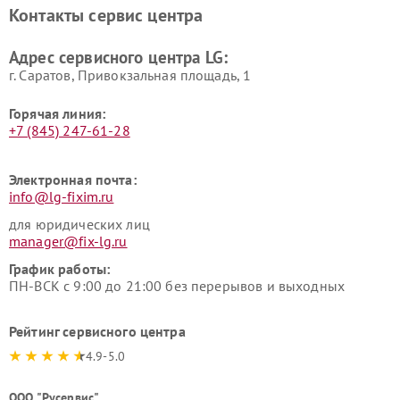
LG
видеонаблюдения LG
Контакты сервис центра
Ремонт морозильных камер
Ремонт вертикальных
LG
пылесосов LG
Адрес сервисного центра LG:
г. Саратов, Привокзальная площадь, 1
Горячая линия:
+7 (845) 247-61-28
Электронная почта:
info@lg-fixim.ru
для юридических лиц
manager@fix-lg.ru
График работы:
ПН-ВСК с 9:00 до 21:00 без перерывов и выходных
Рейтинг сервисного центра
4.9-5.0
ООО "Русервис"