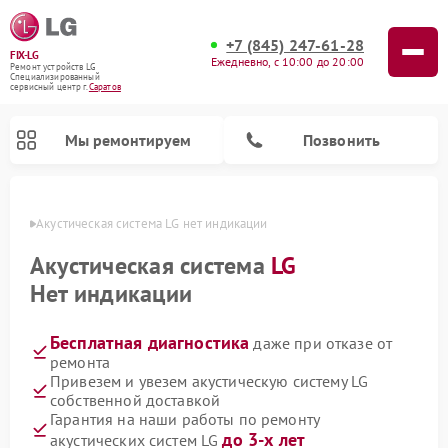
+7 (845) 247-61-28
FIX-LG
Ежедневно, с 10:00 до 20:00
Ремонт устройств LG
Специализированный
cервисный центр г.
Саратов
Мы ремонтируем
Позвонить
атове
Акустическая система LG нет индикации
Акустическая система
LG
Нет индикации
Бесплатная диагностика
даже при отказе от
ремонта
Привезем и увезем акустическую систему LG
собственной доставкой
Ремонт камер видеонаблюдения LG
Ремонт вертикальных пылесосов LG
Ремонт портативных колонок LG
Ремонт домашних кинотеатров LG
Ремонт посудомоечных машин LG
Ремонт микроволновых печей LG
Ремонт интерактивных панелей LG
Ремонт портативных акустик LG
Ремонт музыкальных центров LG
Гарантия на наши работы по ремонту
до 3-х лет
акустических систем LG