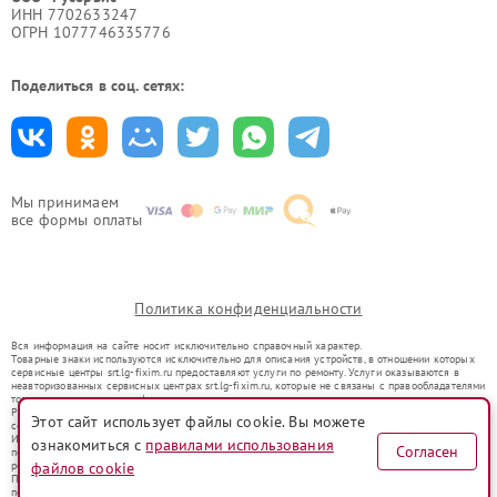
ИНН 7702633247
ОГРН 1077746335776
Поделиться в соц. сетях:
Мы принимаем
все формы оплаты
Политика конфиденциальности
Вся информация на сайте носит исключительно справочный характер.
Товарные знаки используются исключительно для описания устройств, в отношении которых
сервисные центры srt.lg-fixim.ru предоставляют услуги по ремонту. Услуги оказываются в
неавторизованных сервисных центрах srt.lg-fixim.ru, которые не связаны с правообладателями
товарных знаков или их официальными представителями.
Ремонт осуществляется для устройств, уже введенных в гражданский оборот в соответствии
Этот сайт использует файлы cookie. Вы можете
со статьей 1487 ГК РФ.
Использование товарных знаков не преследует цели индивидуализации услуг или введения
ознакомиться с
правилами использования
Согласен
потребителей в заблуждение, а служит для информирования о предоставляемых услугах по
ремонту техники указанных брендов.
файлов cookie
Представленная на сайте информация не является публичной офертой, определяемой
положениями Статьи 437(2) Гражданского кодекса РФ