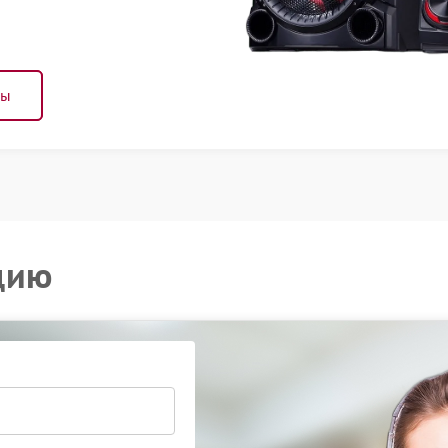
ны
цию