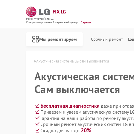
FIX-LG
Ремонт устройств LG
Специализированный cервисный центр г.
Саратов
Мы ремонтируем
Срочный ремонт
Це
истем LG в Саратове
Акустическая система LG сам выключается
Акустическая систе
Сам выключается
Бесплатная диагностика
даже при отказ
Привезем и увезем акустическую систему L
Гарантия на наши работы по ремонту акуст
Срочный ремонт акустических систем LG в 
20%
Скидка для вас до
Ремонт роботов-пылесосов LG
Ремонт интерактивных панелей LG
Ремонт портативных акустик LG
Ремонт камер видеонаблюдения LG
Ремонт морозильных камер LG
Ремонт вертикальных пылесосов LG
Ремонт портативных колонок LG
Ремонт музыкальных центров LG
Ремонт домашних кинотеатров LG
Ремонт холодильных камер LG
Ремонт посудомоечных машин LG
Ремонт микроволновых печей LG