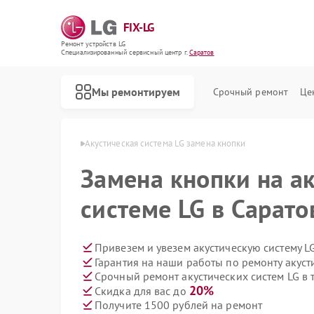
FIX-LG
Ремонт устройств LG
Специализированный cервисный центр г.
Саратов
Мы ремонтируем
Срочный ремонт
Це
истем LG в Саратове
Акустическая система LG замена кнопки
Замена кнопки на а
системе LG в Сарато
Привезем и увезем акустическую систему L
Гарантия на наши работы по ремонту акуст
Срочный ремонт акустических систем LG в 
20%
Скидка для вас до
Получите 1500 рублей на ремонт
Ремонт роботов-пылесосов LG
Ремонт интерактивных панелей LG
Ремонт портативных акустик LG
Ремонт камер видеонаблюдения LG
Ремонт морозильных камер LG
Ремонт вертикальных пылесосов LG
Ремонт портативных колонок LG
Ремонт музыкальных центров LG
Ремонт домашних кинотеатров LG
Ремонт холодильных камер LG
Ремонт посудомоечных машин LG
Ремонт микроволновых печей LG