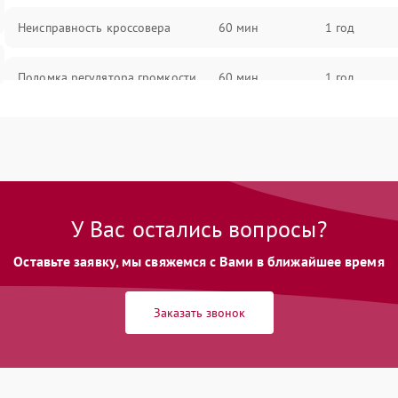
Неисправность кроссовера
60 мин
1 год
Поломка регулятора громкости
60 мин
1 год
Неисправность системы защиты от
60 мин
1 год
перегрузок
Поломка системы автоматического
60 мин
1 год
отключения
У Вас остались вопросы?
Неисправность системы защиты от
Оставьте заявку, мы свяжемся с Вами в ближайшее время
60 мин
1 год
короткого замыкания
Заказать звонок
Повреждение системы защиты от
60 мин
1 год
перегрева
Неисправность системы защиты от
60 мин
1 год
перенапряжения