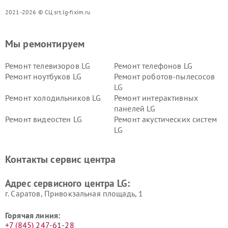
2021-2026 © СЦ srt.lg-fixim.ru
Мы ремонтируем
Ремонт телевизоров LG
Ремонт телефонов LG
Ремонт ноутбуков LG
Ремонт роботов-пылесосов
LG
Ремонт холодильников LG
Ремонт интерактивных
панелей LG
Ремонт видеостен LG
Ремонт акустических систем
LG
Ремонт портативных акустик
Ремонт камер
LG
видеонаблюдения LG
Контакты сервис центра
Ремонт морозильных камер
Ремонт вертикальных
LG
пылесосов LG
Адрес сервисного центра LG:
г. Саратов, Привокзальная площадь, 1
Горячая линия:
+7 (845) 247-61-28