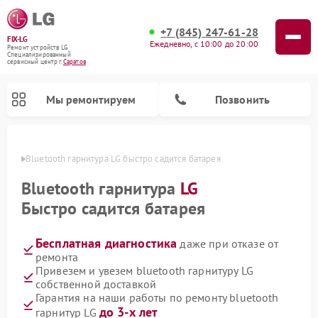
+7 (845) 247-61-28
FIX-LG
Ежедневно, с 10:00 до 20:00
Ремонт устройств LG
Специализированный
cервисный центр г.
Саратов
Мы ремонтируем
Позвонить
атове
Bluetooth гарнитура LG быстро садится батарея
Bluetooth гарнитура
LG
Быстро садится батарея
Бесплатная диагностика
даже при отказе от
ремонта
Привезем и увезем bluetooth гарнитуру LG
собственной доставкой
Ремонт портативных акустик LG
Ремонт домашних кинотеатров LG
Ремонт посудомоечных машин LG
Ремонт микроволновых печей LG
Ремонт камер видеонаблюдения LG
Ремонт вертикальных пылесосов LG
Ремонт интерактивных панелей LG
Ремонт портативных колонок LG
Ремонт музыкальных центров LG
Гарантия на наши работы по ремонту bluetooth
до 3-х лет
гарнитур LG