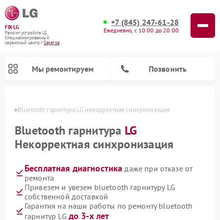
+7 (845) 247-61-28
FIX-LG
Ежедневно, с 10:00 до 20:00
Ремонт устройств LG
Специализированный
cервисный центр г.
Саратов
Мы ремонтируем
Позвонить
атове
Bluetooth гарнитура LG некорректная синхронизация
Bluetooth гарнитура
LG
Некорректная синхронизация
Бесплатная диагностика
даже при отказе от
ремонта
Привезем и увезем bluetooth гарнитуру LG
собственной доставкой
Ремонт портативных акустик LG
Ремонт домашних кинотеатров LG
Ремонт посудомоечных машин LG
Ремонт микроволновых печей LG
Ремонт камер видеонаблюдения LG
Ремонт вертикальных пылесосов LG
Ремонт интерактивных панелей LG
Ремонт портативных колонок LG
Ремонт музыкальных центров LG
Гарантия на наши работы по ремонту bluetooth
до 3-х лет
гарнитур LG