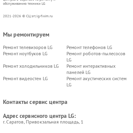
обслуживанию техники LG
2021-2026 © СЦ srt.lg-fixim.ru
Мы ремонтируем
Ремонт телевизоров LG
Ремонт телефонов LG
Ремонт ноутбуков LG
Ремонт роботов-пылесосов
LG
Ремонт холодильников LG
Ремонт интерактивных
панелей LG
Ремонт видеостен LG
Ремонт акустических систем
LG
Ремонт портативных акустик
Ремонт камер
LG
видеонаблюдения LG
Контакты сервис центра
Ремонт морозильных камер
Ремонт вертикальных
LG
пылесосов LG
Адрес сервисного центра LG:
г. Саратов, Привокзальная площадь, 1