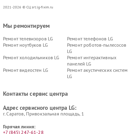
2021-2026 © СЦ srt.lg-fixim.ru
Мы ремонтируем
Ремонт телевизоров LG
Ремонт телефонов LG
Ремонт ноутбуков LG
Ремонт роботов-пылесосов
LG
Ремонт холодильников LG
Ремонт интерактивных
панелей LG
Ремонт видеостен LG
Ремонт акустических систем
LG
Ремонт портативных акустик
Ремонт камер
LG
видеонаблюдения LG
Контакты сервис центра
Ремонт морозильных камер
Ремонт вертикальных
LG
пылесосов LG
Адрес сервисного центра LG:
г. Саратов, Привокзальная площадь, 1
Горячая линия:
+7 (845) 247-61-28