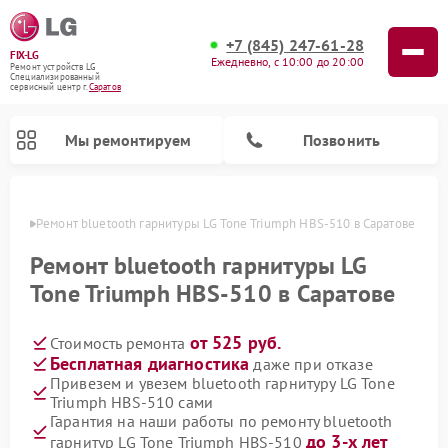
+7 (845) 247-61-28
FIX-LG
Ежедневно, с 10:00 до 20:00
Ремонт устройств LG
Специализированный
cервисный центр г.
Саратов
Мы ремонтируем
Позвонить
атове
Ремонт bluetooth гарнитуры LG Tone Triumph HBS-510 в Саратове
Ремонт bluetooth гарнитуры LG
Tone Triumph HBS-510 в Саратове
от 525 руб.
Стоимость ремонта
Бесплатная диагностика
даже при отказе
Привезем и увезем bluetooth гарнитуру LG Tone
Triumph HBS-510 сами
Ремонт портативных акустик LG
Ремонт домашних кинотеатров LG
Ремонт посудомоечных машин LG
Ремонт микроволновых печей LG
Ремонт камер видеонаблюдения LG
Ремонт вертикальных пылесосов LG
Ремонт интерактивных панелей LG
Ремонт портативных колонок LG
Ремонт музыкальных центров LG
Гарантия на наши работы по ремонту bluetooth
до 3-х лет
гарнитур LG Tone Triumph HBS-510