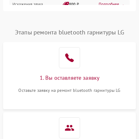
Искажения звука
800 ₽
Подробнее →
Один канал не работает
800 ₽
Подробнее →
Этапы ремонта bluetooth гарнитуры LG
Сбой микрофона
800 ₽
Подробнее →
1. Вы оставляете заявку
Оставьте заявку на ремонт bluetooth гарнитуры LG