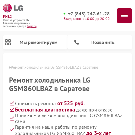
+7 (845) 247-61-28
FIX-LG
Ежедневно, с 10:00 до 20:00
Ремонт устройств LG
Специализированный
cервисный центр г.
Саратов
Мы ремонтируем
Позвонить
атове
Ремонт холодильника LG GSM860LBAZ в Саратове
Ремонт холодильника LG
GSM860LBAZ в Саратове
от 525 руб.
Стоимость ремонта
Бесплатная диагностика
даже при отказе
Привезем и увезем холодильник LG GSM860LBAZ
сами
Ремонт камер видеонаблюдения LG
Ремонт вертикальных пылесосов LG
Ремонт интерактивных панелей LG
Ремонт портативных колонок LG
Ремонт домашних кинотеатров LG
Ремонт посудомоечных машин LG
Ремонт микроволновых печей LG
Ремонт портативных акустик LG
Ремонт музыкальных центров LG
Гарантия на наши работы по ремонту
до 3-х лет
холодильников LG GSM860LBAZ