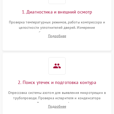
Сбой в работе инвертора
2100 ₽
Подробнее →
1. Диагностика и внешний осмотр
Запах горелого при
2000 ₽
Подробнее →
Проверка температурных режимов, работы компрессора и
работе
целостности уплотнителей дверей. Измерение
сопротивления обмоток мотора, проверка термостата и
Не включается
Подробнее
1000 ₽
Подробнее →
считывание кодов ошибок с электронного дисплея.
холодильник
Проблемы с системой
автоматической
1800 ₽
Подробнее →
разморозки
2. Поиск утечек и подготовка контура
Опрессовка системы азотом для выявления микротрещин в
трубопроводе. Проверка испарителя и конденсатора
течеискателем. Демонтаж старого фильтра-осушителя и
Подробнее
продувка капиллярной трубки для устранения засоров.