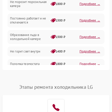
Не морозит морозильная
Дренаж
1800 ₽
Подробнее →
камера
Оттайка
Постоянно работает и не
1500 ₽
Подробнее →
отключается
Программное обеспечение
Образование льда в
1500 ₽
Подробнее →
холодильной камере
Не горит свет внутри
1400 ₽
Подробнее →
Поломка термостата
1800 ₽
Подробнее →
Не работает вентилятор
1800 ₽
Подробнее →
Этапы ремонта холодильника LG
Поломка системы No Frost
2600 ₽
Подробнее →
Образование конденсата
1800 ₽
Подробнее →
на стенках