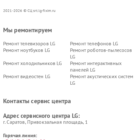
2021-2026 © СЦ srt.lg-fixim.ru
Мы ремонтируем
Ремонт телевизоров LG
Ремонт телефонов LG
Ремонт ноутбуков LG
Ремонт роботов-пылесосов
LG
Ремонт холодильников LG
Ремонт интерактивных
панелей LG
Ремонт видеостен LG
Ремонт акустических систем
LG
Ремонт портативных акустик
Ремонт камер
LG
видеонаблюдения LG
Контакты сервис центра
Ремонт морозильных камер
Ремонт вертикальных
LG
пылесосов LG
Адрес сервисного центра LG:
г. Саратов, Привокзальная площадь, 1
Горячая линия: