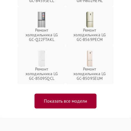
GC-B459SECL
GR-H802HEHL
Ремонт
Ремонт
холодильника LG
холодильника LG
GC-Q22FTAKL
GC-B569PECM
Ремонт
Ремонт
холодильника LG
холодильника LG
GC-B509SQCL
GC-B509SEUM
Показать все модели