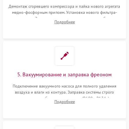
Демонтаж сгоревшего компрессора и пайка нового агрегата
медно-фосфорным припоем. Установка нового фильтра-
осушителя. Замена изношенных вентиляторов обдува,
Подробнее
сломанных заслонок или поврежденных дверных петель.
5. Вакуумирование и заправка фреоном
Подключение вакуумного насоса для полного удаления
воздуха и влаги из контура. Заправка системы строго
дозированным объемом хладагента (R600a, R134a) по
Подробнее
электронным весам. Контроль рабочего давления в системе.