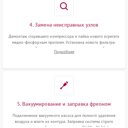
4. Замена неисправных узлов
Демонтаж сгоревшего компрессора и пайка нового агрегата
медно-фосфорным припоем. Установка нового фильтра-
осушителя. Замена изношенных вентиляторов обдува,
Подробнее
сломанных заслонок или поврежденных дверных петель.
5. Вакуумирование и заправка фреоном
Подключение вакуумного насоса для полного удаления
воздуха и влаги из контура. Заправка системы строго
дозированным объемом хладагента (R600a, R134a) по