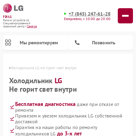
+7 (845) 247-61-28
FIX-LG
Ежедневно, с 10:00 до 20:00
Ремонт устройств LG
Специализированный
cервисный центр г.
Саратов
Мы ремонтируем
Позвонить
атове
Холодильник LG не горит свет внутри
Холодильник
LG
Не горит свет внутри
Бесплатная диагностика
даже при отказе от
ремонта
Привезем и увезем холодильник LG собственной
доставкой
Ремонт камер видеонаблюдения LG
Ремонт вертикальных пылесосов LG
Ремонт интерактивных панелей LG
Ремонт портативных колонок LG
Ремонт домашних кинотеатров LG
Ремонт посудомоечных машин LG
Ремонт микроволновых печей LG
Ремонт портативных акустик LG
Ремонт музыкальных центров LG
Гарантия на наши работы по ремонту
до 3-х лет
холодильников LG