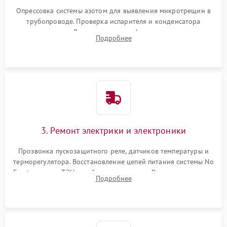
Опрессовка системы азотом для выявления микротрещин в
трубопроводе. Проверка испарителя и конденсатора
течеискателем. Демонтаж старого фильтра-осушителя и
Подробнее
продувка капиллярной трубки для устранения засоров.
3. Ремонт электрики и электроники
Прозвонка пускозащитного реле, датчиков температуры и
терморегулятора. Восстановление цепей питания системы No
Frost, включая ТЭН оттайки и вентилятор. Ремонт или замена
Подробнее
платы управления при сбоях алгоритмов.