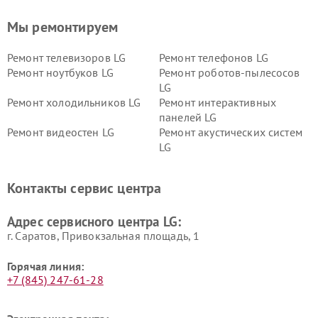
Мы ремонтируем
Ремонт телевизоров LG
Ремонт телефонов LG
Ремонт ноутбуков LG
Ремонт роботов-пылесосов
LG
Ремонт холодильников LG
Ремонт интерактивных
панелей LG
Ремонт видеостен LG
Ремонт акустических систем
LG
Ремонт портативных акустик
Ремонт камер
LG
видеонаблюдения LG
Контакты сервис центра
Ремонт морозильных камер
Ремонт вертикальных
LG
пылесосов LG
Адрес сервисного центра LG:
г. Саратов, Привокзальная площадь, 1
Горячая линия:
+7 (845) 247-61-28