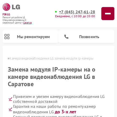
+7 (845) 247-61-28
FIX-LG
Ежедневно, с 10:00 до 20:00
Ремонт устройств LG
Специализированный
cервисный центр г.
Саратов
Мы ремонтируем
Позвонить
атове
Камера видеонаблюдения LG замена модуля ip-камеры
Замена модуля IP-камеры на о
камере видеонаблюдения LG в
Саратове
Привезем и увезем камеру видеонаблюдения LG
собственной доставкой
Гарантия на наши работы по ремонту камер
Ремонт вертикальных пылесосов LG
Ремонт портативных акустик LG
Ремонт портативных колонок LG
Ремонт домашних кинотеатров LG
Ремонт посудомоечных машин LG
Ремонт микроволновых печей LG
Ремонт интерактивных панелей LG
Ремонт музыкальных центров LG
до 3-х лет
видеонаблюдения LG
Срочный ремонт камер видеонаблюдения LG в