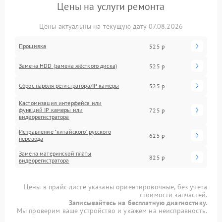
Цены на услуги ремонта
Цены актуальны на текущую дату 07.08.2026
Прошивка
525 р
Замена HDD (замена жёсткого диска)
525 р
Сброс пароля регистратора/IP камеры
525 р
Кастомизация интерфейса или
функций IP камеры или
725 р
видеорегистратора
Исправление "китайского" русского
625 р
перевода
Замена материнской платы
825 р
видеорегистратора
Цены в прайс-листе указаны ориентировочные, без учета
стоимости запчастей.
Записывайтесь на бесплатную диагностику.
Мы проверим ваше устройство и укажем на неисправность.