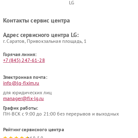
LG
Ремонт портативных акустик
Ремонт камер
LG
видеонаблюдения LG
Контакты сервис центра
Ремонт морозильных камер
Ремонт вертикальных
LG
пылесосов LG
Адрес сервисного центра LG:
г. Саратов, Привокзальная площадь, 1
Горячая линия:
+7 (845) 247-61-28
Электронная почта:
info@lg-fixim.ru
для юридических лиц
manager@fix-lg.ru
График работы:
ПН-ВСК с 9:00 до 21:00 без перерывов и выходных
Рейтинг сервисного центра