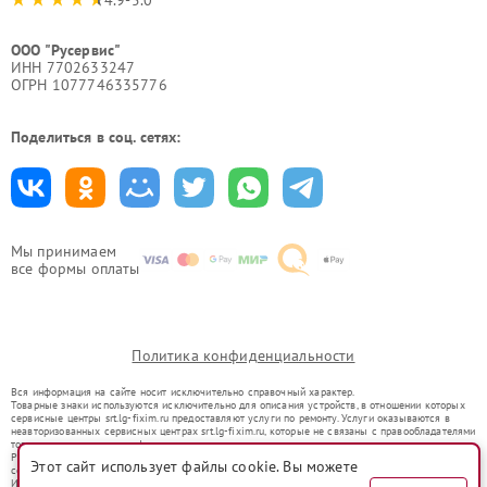
4.9-5.0
ООО "Русервис"
ИНН 7702633247
ОГРН 1077746335776
Поделиться в соц. сетях:
Мы принимаем
все формы оплаты
Политика конфиденциальности
Вся информация на сайте носит исключительно справочный характер.
Товарные знаки используются исключительно для описания устройств, в отношении которых
сервисные центры srt.lg-fixim.ru предоставляют услуги по ремонту. Услуги оказываются в
неавторизованных сервисных центрах srt.lg-fixim.ru, которые не связаны с правообладателями
товарных знаков или их официальными представителями.
Ремонт осуществляется для устройств, уже введенных в гражданский оборот в соответствии
Этот сайт использует файлы cookie. Вы можете
со статьей 1487 ГК РФ.
Использование товарных знаков не преследует цели индивидуализации услуг или введения