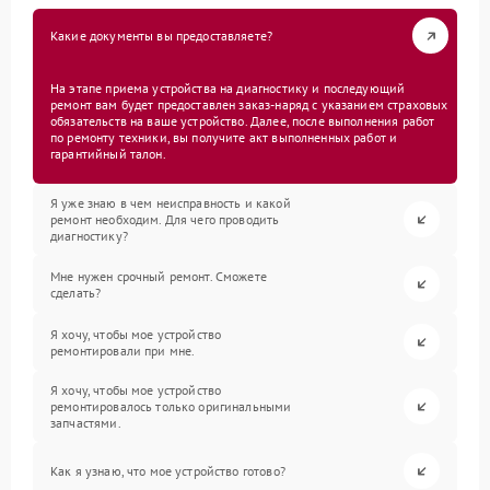
Какие документы вы предоставляете?
На этапе приема устройства на диагностику и последующий
ремонт вам будет предоставлен заказ-наряд с указанием страховых
обязательств на ваше устройство. Далее, после выполнения работ
по ремонту техники, вы получите акт выполненных работ и
гарантийный талон.
Я уже знаю в чем неисправность и какой
ремонт необходим. Для чего проводить
диагностику?
Мне нужен срочный ремонт. Сможете
сделать?
Я хочу, чтобы мое устройство
ремонтировали при мне.
Я хочу, чтобы мое устройство
ремонтировалось только оригинальными
запчастями.
Как я узнаю, что мое устройство готово?