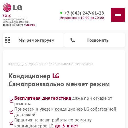
+7 (845) 247-61-28
FIX-LG
Ежедневно, с 10:00 до 20:00
Ремонт устройств LG
Специализированный
cервисный центр г.
Саратов
Мы ремонтируем
Позвонить
атове
Кондиционер LG самопроизвольно меняет режим
Кондиционер
LG
Самопроизвольно меняет режим
Бесплатная диагностика
даже при отказе от
ремонта
Привезем и увезем кондиционер LG собственной
доставкой
Ремонт портативных акустик LG
Ремонт музыкальных центров LG
Ремонт камер видеонаблюдения LG
Ремонт вертикальных пылесосов LG
Ремонт интерактивных панелей LG
Ремонт портативных колонок LG
Ремонт домашних кинотеатров LG
Ремонт посудомоечных машин LG
Ремонт микроволновых печей LG
Гарантия на наши работы по ремонту
до 3-х лет
кондиционеров LG