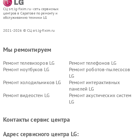
СЦ srt.lg-fixim.ru - сеть сервисных
центров в Саратове по ремонту и
обслуживанию техники LG
2021-2026 © СЦ srt.lg-fixim.ru
Мы ремонтируем
Ремонт телевизоров LG
Ремонт телефонов LG
Ремонт ноутбуков LG
Ремонт роботов-пылесосов
LG
Ремонт холодильников LG
Ремонт интерактивных
панелей LG
Ремонт видеостен LG
Ремонт акустических систем
LG
Ремонт портативных акустик
Ремонт камер
LG
видеонаблюдения LG
Контакты сервис центра
Ремонт морозильных камер
Ремонт вертикальных
LG
пылесосов LG
Адрес сервисного центра LG: