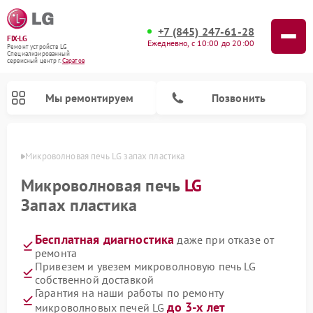
+7 (845) 247-61-28
FIX-LG
Ежедневно, с 10:00 до 20:00
Ремонт устройств LG
Специализированный
cервисный центр г.
Саратов
Мы ремонтируем
Позвонить
атове
Микроволновая печь LG запах пластика
Микроволновая печь
LG
Запах пластика
Бесплатная диагностика
даже при отказе от
ремонта
Привезем и увезем микроволновую печь LG
собственной доставкой
Ремонт портативных акустик LG
Ремонт музыкальных центров LG
Ремонт камер видеонаблюдения LG
Ремонт вертикальных пылесосов LG
Ремонт интерактивных панелей LG
Ремонт портативных колонок LG
Ремонт домашних кинотеатров LG
Ремонт посудомоечных машин LG
Гарантия на наши работы по ремонту
до 3-х лет
микроволновых печей LG