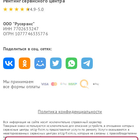
Рейтинг сервисного центра
4.9-5.0
ООО "Русервис"
ИНН 7702633247
ОГРН 1077746335776
Поделиться в соц. сетях:
Мы принимаем
все формы оплаты
Политика конфиденциальности
Вся информация на сайте носит исключительно справочный характер.
Товарные знаки используются исключительно для описания устройств, в отношении которых
сервисные центры srt.lg-fixim.ru предоставляют услуги по ремонту. Услуги оказываются в
неавторизованных сервисных центрах srt.lg-fixim.ru, которые не связаны с правообладателями
товарных знаков или их официальными представителями.