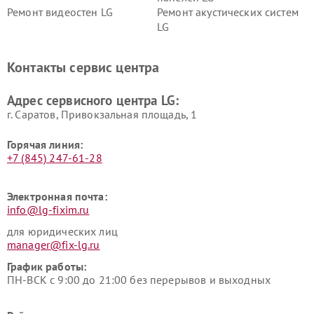
Ремонт видеостен LG
Ремонт акустических систем
LG
Ремонт портативных акустик
Ремонт камер
LG
видеонаблюдения LG
Контакты сервис центра
Ремонт морозильных камер
Ремонт вертикальных
LG
пылесосов LG
Адрес сервисного центра LG:
г. Саратов, Привокзальная площадь, 1
Горячая линия:
+7 (845) 247-61-28
Электронная почта:
info@lg-fixim.ru
для юридических лиц
manager@fix-lg.ru
График работы:
ПН-ВСК с 9:00 до 21:00 без перерывов и выходных