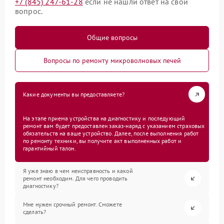
+7 (845) 247-61-28
если не нашли ответ на свой
вопрос.
Общие вопросы
Вопросы по ремонту микроволновых печей
Какие документы вы предоставляете?
На этапе приема устройства на диагностику и последующий
ремонт вам будет предоставлен заказ-наряд с указанием страховых
обязательств на ваше устройство. Далее, после выполнения работ
по ремонту техники, вы получите акт выполненных работ и
гарантийный талон.
Я уже знаю в чем неисправность и какой
ремонт необходим. Для чего проводить
диагностику?
Мне нужен срочный ремонт. Сможете
сделать?