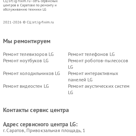
СЦ srt.lg-fixim.ru - сеть сервисных
центров в Саратове по ремонту и
обслуживанию техники LG
2021-2026 © СЦ srt.lg-fixim.ru
Мы ремонтируем
Ремонт телевизоров LG
Ремонт телефонов LG
Ремонт ноутбуков LG
Ремонт роботов-пылесосов
LG
Ремонт холодильников LG
Ремонт интерактивных
панелей LG
Ремонт видеостен LG
Ремонт акустических систем
LG
Ремонт портативных акустик
Ремонт камер
LG
видеонаблюдения LG
Контакты сервис центра
Ремонт морозильных камер
Ремонт вертикальных
LG
пылесосов LG
Адрес сервисного центра LG:
г. Саратов, Привокзальная площадь, 1