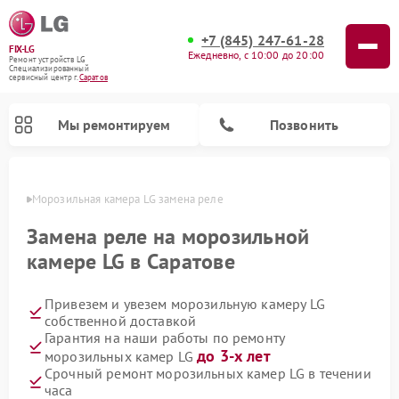
+7 (845) 247-61-28
FIX-LG
Ежедневно, с 10:00 до 20:00
Ремонт устройств LG
Специализированный
cервисный центр г.
Саратов
Мы ремонтируем
Позвонить
атове
Морозильная камера LG замена реле
Замена реле на морозильной
камере LG в Саратове
Привезем и увезем морозильную камеру LG
собственной доставкой
Гарантия на наши работы по ремонту
до 3-х лет
морозильных камер LG
Ремонт вертикальных пылесосов LG
Ремонт портативных акустик LG
Ремонт портативных колонок LG
Ремонт домашних кинотеатров LG
Ремонт посудомоечных машин LG
Ремонт микроволновых печей LG
Ремонт камер видеонаблюдения LG
Ремонт интерактивных панелей LG
Ремонт музыкальных центров LG
Срочный ремонт морозильных камер LG в течении
часа