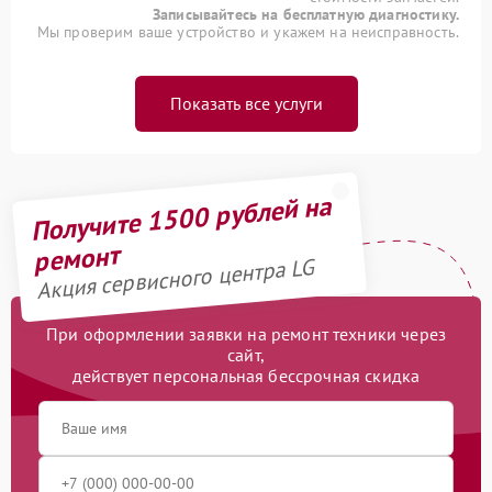
Записывайтесь на бесплатную диагностику.
Мы проверим ваше устройство и укажем на неисправность.
Показать все услуги
Получите 1500 рублей на
ремонт
Акция сервисного центра LG
При оформлении заявки на ремонт техники через
сайт,
действует персональная бессрочная скидка