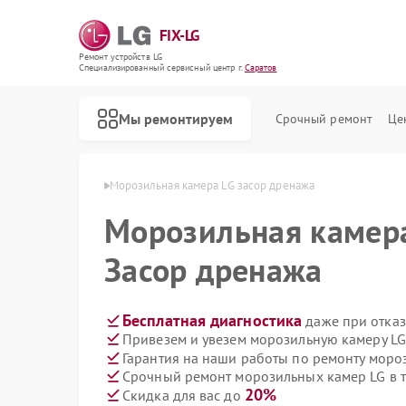
FIX-LG
Ремонт устройств LG
Специализированный cервисный центр г.
Саратов
Мы ремонтируем
Срочный ремонт
Це
амер LG в Саратове
Морозильная камера LG засор дренажа
Морозильная каме
Засор дренажа
Бесплатная диагностика
даже при отказ
Привезем и увезем морозильную камеру LG
Гарантия на наши работы по ремонту мор
Срочный ремонт морозильных камер LG в т
20%
Скидка для вас до
Ремонт роботов-пылесосов LG
Ремонт интерактивных панелей LG
Ремонт акустических систем LG
Ремонт портативных акустик LG
Ремонт камер видеонаблюдения LG
Ремонт вертикальных пылесосов LG
Ремонт портативных колонок LG
Ремонт музыкальных центров LG
Ремонт домашних кинотеатров LG
Ремонт холодильных камер LG
Ремонт посудомоечных машин LG
Ремонт микроволновых печей LG