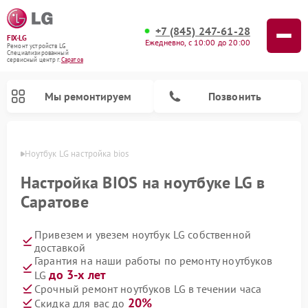
+7 (845) 247-61-28
FIX-LG
Ежедневно, с 10:00 до 20:00
Ремонт устройств LG
Специализированный
cервисный центр г.
Саратов
Мы ремонтируем
Позвонить
атове
Ноутбук LG настройка bios
Настройка BIOS на ноутбуке LG в
Саратове
Привезем и увезем ноутбук LG собственной
доставкой
Гарантия на наши работы по ремонту ноутбуков
до 3-х лет
LG
Ремонт камер видеонаблюдения LG
Ремонт вертикальных пылесосов LG
Ремонт интерактивных панелей LG
Ремонт портативных колонок LG
Ремонт домашних кинотеатров LG
Ремонт посудомоечных машин LG
Ремонт микроволновых печей LG
Ремонт портативных акустик LG
Ремонт музыкальных центров LG
Срочный ремонт ноутбуков LG в течении часа
20%
Скидка для вас до