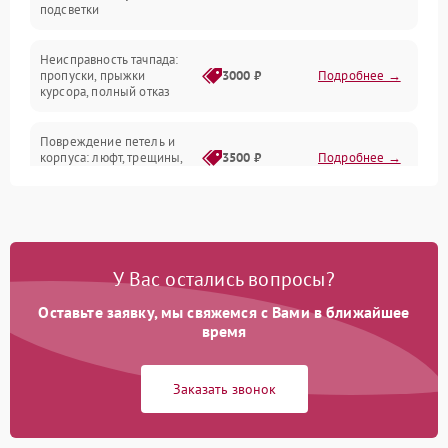
подсветки
Батарея
Неисправность тачпада:
Сеть и интернет
пропуски, прыжки
3000 ₽
Подробнее →
курсора, полный отказ
Система охлаждения
Повреждение петель и
корпуса: люфт, трещины,
3500 ₽
Подробнее →
деформация
Проблемы аккумулятора:
быстрая разрядка,
2500 ₽
Подробнее →
невозможность зарядки,
вздутие
У Вас остались вопросы?
Оставьте заявку, мы свяжемся с Вами в ближайшее
Неисправность зарядного
время
устройства или разъёма
2000 ₽
Подробнее →
питания
Заказать звонок
Перегрев из‑за пыли,
износа термопасты или
2500 ₽
Подробнее →
неисправности кулера