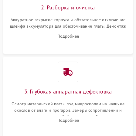
2. Разборка и очистка
Аккуратное вскрытие корпуса и обязательное отключение
шлейфа аккумулятора для обесточивания платы. Демонтаж
системы охлаждения, очистка кулера от пыли и удаление
Подробнее
высохшей термопасты с кристаллов чипов.
3. Глубокая аппаратная дефектовка
Осмотр материнской платы под микроскопом на наличие
окислов от влаги и прогаров. Замеры сопротивлений и
дежурных напряжений. Проверка цепей питания,
Подробнее
мультиконтроллера, процессора и видеочипа.