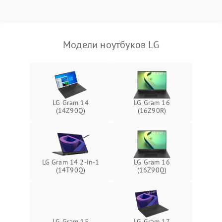
Выход из строя SSD или
HDD: медленная загрузка,
3000 ₽
Подробнее →
ошибки чтения,
пропадание диска
Модели ноутбуков LG
Неисправность
оперативной памяти:
2000 ₽
Подробнее →
вылеты приложений,
синие экраны
LG Gram 14
LG Gram 16
(14Z90Q)
(16Z90R)
Проблемы Wi‑Fi или
2500 ₽
Подробнее →
Bluetooth модулей
LG Gram 14 2-in-1
LG Gram 16
(14T90Q)
(16Z90Q)
LG Gram 15
LG Gram 17