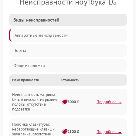
Неисправности ноутбука LG
Виды неисправностей
Аппаратные неисправности
Порты
Общие поломки
Неисправности
Стоимость
Устройства
Неисправность матрицы:
Программные ошибки
битые пиксели, мерцание,
5000 ₽
Подробнее →
полосы, отсутствие
подсветки
Электрические и системные сбои
Поломка клавиатуры:
Интерфейсные проблемы
неработающие клавиши,
2500 ₽
Подробнее →
залипание, отсутствие