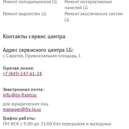
Ремонт холодильников LG
Ремонт интерактивных
панелей LG
Ремонт видеостен LG
Ремонт акустических систем
LG
Ремонт портативных акустик
Ремонт камер
LG
видеонаблюдения LG
Контакты сервис центра
Ремонт морозильных камер
Ремонт вертикальных
LG
пылесосов LG
Адрес сервисного центра LG:
г. Саратов, Привокзальная площадь, 1
Горячая линия:
+7 (845) 247-61-28
Электронная почта:
info@lg-fixim.ru
для юридических лиц
manager@fix-lg.ru
График работы:
ПН-ВСК с 9:00 до 21:00 без перерывов и выходных