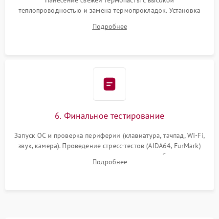
Нанесение свежей термопасты с высокой
теплопроводностью и замена термопрокладок. Установка
системы охлаждения, подключение всех внутренних
Подробнее
шлейфов, модулей памяти и накопителей. Предварительная
сборка корпуса.
6. Финальное тестирование
Запуск ОС и проверка периферии (клавиатура, тачпад, Wi-Fi,
звук, камера). Проведение стресс-тестов (AIDA64, FurMark)
для контроля температурного режима и стабильности
Подробнее
системы под пиковой нагрузкой.