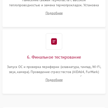
Нанесение свежей термопасты с высокой
теплопроводностью и замена термопрокладок. Установка
системы охлаждения, подключение всех внутренних
Подробнее
шлейфов, модулей памяти и накопителей. Предварительная
сборка корпуса.
6. Финальное тестирование
Запуск ОС и проверка периферии (клавиатура, тачпад, Wi-Fi,
звук, камера). Проведение стресс-тестов (AIDA64, FurMark)
для контроля температурного режима и стабильности
Подробнее
системы под пиковой нагрузкой.