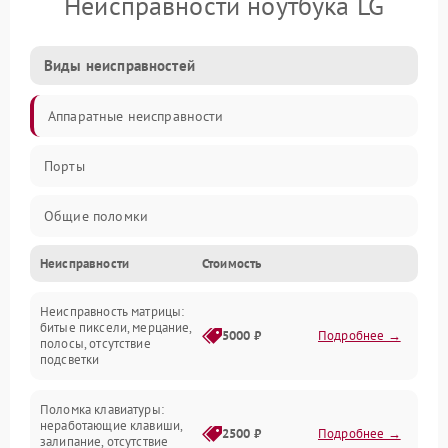
Неисправности ноутбука LG
Виды неисправностей
Аппаратные неисправности
Порты
Общие поломки
Неисправности
Стоимость
Устройства
Неисправность матрицы:
Программные ошибки
битые пиксели, мерцание,
5000 ₽
Подробнее →
полосы, отсутствие
подсветки
Электрические и системные сбои
Поломка клавиатуры:
Интерфейсные проблемы
неработающие клавиши,
2500 ₽
Подробнее →
залипание, отсутствие