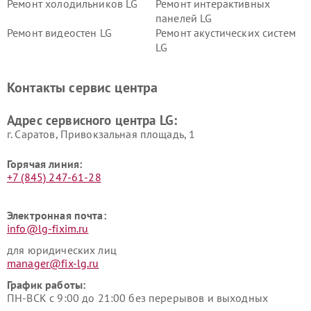
Ремонт холодильников LG
Ремонт интерактивных
панелей LG
Ремонт видеостен LG
Ремонт акустических систем
LG
Ремонт портативных акустик
Ремонт камер
LG
видеонаблюдения LG
Контакты сервис центра
Ремонт морозильных камер
Ремонт вертикальных
LG
пылесосов LG
Адрес сервисного центра LG:
г. Саратов, Привокзальная площадь, 1
Горячая линия:
+7 (845) 247-61-28
Электронная почта:
info@lg-fixim.ru
для юридических лиц
manager@fix-lg.ru
График работы:
ПН-ВСК с 9:00 до 21:00 без перерывов и выходных