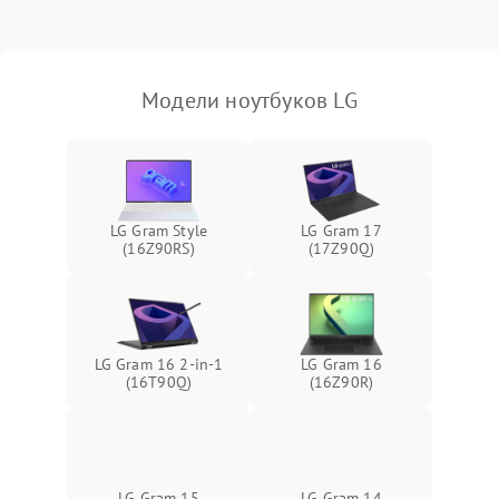
Выход из строя SSD или
HDD: медленная загрузка,
3000 ₽
Подробнее →
ошибки чтения,
пропадание диска
Модели ноутбуков LG
Неисправность
оперативной памяти:
2000 ₽
Подробнее →
вылеты приложений,
синие экраны
LG Gram Style
LG Gram 17
(16Z90RS)
(17Z90Q)
Проблемы Wi‑Fi или
2500 ₽
Подробнее →
Bluetooth модулей
LG Gram 16 2-in-1
LG Gram 16
(16T90Q)
(16Z90R)
LG Gram 15
LG Gram 14