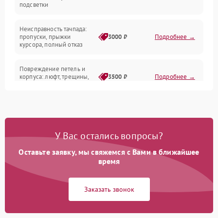
подсветки
Батарея
Неисправность тачпада:
Сеть и интернет
пропуски, прыжки
3000 ₽
Подробнее →
курсора, полный отказ
Система охлаждения
Повреждение петель и
корпуса: люфт, трещины,
3500 ₽
Подробнее →
деформация
Проблемы аккумулятора:
быстрая разрядка,
2500 ₽
Подробнее →
невозможность зарядки,
вздутие
У Вас остались вопросы?
Оставьте заявку, мы свяжемся с Вами в ближайшее
Неисправность зарядного
время
устройства или разъёма
2000 ₽
Подробнее →
питания
Заказать звонок
Перегрев из‑за пыли,
износа термопасты или
2500 ₽
Подробнее →
неисправности кулера