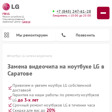
+7 (845) 247-61-28
FIX-LG
Ежедневно, с 10:00 до 20:00
Ремонт устройств LG
Специализированный
cервисный центр г.
Саратов
Мы ремонтируем
Позвонить
атове
Ноутбук LG замена видеочипа
Замена видеочипа на ноутбуке LG в
Саратове
Привезем и увезем ноутбук LG собственной
доставкой
Гарантия на наши работы по ремонту ноутбуков
до 3-х лет
LG
Ремонт камер видеонаблюдения LG
Ремонт вертикальных пылесосов LG
Ремонт интерактивных панелей LG
Ремонт портативных колонок LG
Ремонт домашних кинотеатров LG
Ремонт посудомоечных машин LG
Ремонт микроволновых печей LG
Ремонт портативных акустик LG
Ремонт музыкальных центров LG
Срочный ремонт ноутбуков LG в течении часа
20%
Скидка для вас до