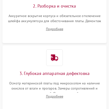
2. Разборка и очистка
Аккуратное вскрытие корпуса и обязательное отключение
шлейфа аккумулятора для обесточивания платы. Демонтаж
системы охлаждения, очистка кулера от пыли и удаление
Подробнее
высохшей термопасты с кристаллов чипов.
3. Глубокая аппаратная дефектовка
Осмотр материнской платы под микроскопом на наличие
окислов от влаги и прогаров. Замеры сопротивлений и
дежурных напряжений. Проверка цепей питания,
Подробнее
мультиконтроллера, процессора и видеочипа.