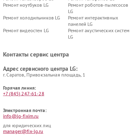
Ремонт ноутбуков LG
Ремонт роботов-пылесосов
LG
Ремонт холодильников LG
Ремонт интерактивных
панелей LG
Ремонт видеостен LG
Ремонт акустических систем
LG
Ремонт портативных акустик
Ремонт камер
LG
видеонаблюдения LG
Контакты сервис центра
Ремонт морозильных камер
Ремонт вертикальных
LG
пылесосов LG
Адрес сервисного центра LG:
г. Саратов, Привокзальная площадь, 1
Горячая линия:
+7 (845) 247-61-28
Электронная почта:
info@lg-fixim.ru
для юридических лиц
manager@fix-lg.ru