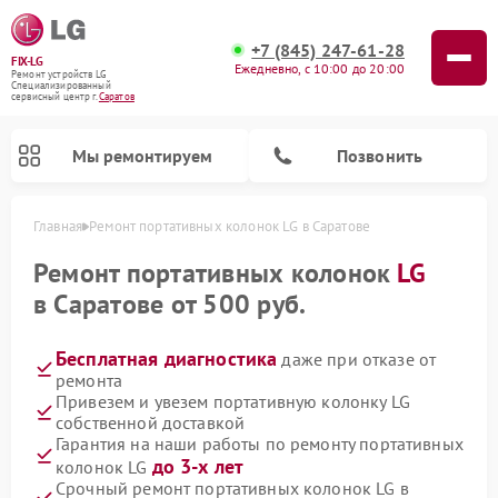
+7 (845) 247-61-28
FIX-LG
Ежедневно, с 10:00 до 20:00
Ремонт устройств LG
Специализированный
cервисный центр г.
Саратов
Мы ремонтируем
Позвонить
Главная
Ремонт портативных колонок LG в Саратове
Ремонт портативных колонок
LG
в Саратове от 500 руб.
Бесплатная диагностика
даже при отказе от
ремонта
Привезем и увезем портативную колонку LG
собственной доставкой
Гарантия на наши работы по ремонту портативных
Ремонт портативных акустик LG
Ремонт домашних кинотеатров LG
Ремонт посудомоечных машин LG
Ремонт микроволновых печей LG
Ремонт камер видеонаблюдения LG
Ремонт вертикальных пылесосов LG
Ремонт интерактивных панелей LG
Ремонт музыкальных центров LG
до 3-х лет
колонок LG
Срочный ремонт портативных колонок LG в