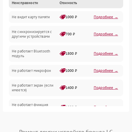
Неисправности
Стоимость
Механические повреждения
Не видит карту памяти
1000 ₽
Подробнее →
Электрика
Не синхронизируется с
Связь
700 ₽
Подробнее →
другими устройствами
Акустика
Не работает Bluetooth
1800 ₽
Подробнее →
модуль
Не работает микрофон
1000 ₽
Подробнее →
Не работает экран (если
1400 ₽
Подробнее →
имеется)
Не работает функция
1800 ₽
Подробнее →
подключения к сети Wi-Fi