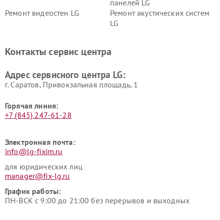
панелей LG
Ремонт видеостен LG
Ремонт акустических систем
LG
Ремонт портативных акустик
Ремонт камер
LG
видеонаблюдения LG
Контакты сервис центра
Ремонт морозильных камер
Ремонт вертикальных
LG
пылесосов LG
Адрес сервисного центра LG:
г. Саратов, Привокзальная площадь, 1
Горячая линия:
+7 (845) 247-61-28
Электронная почта:
info@lg-fixim.ru
для юридических лиц
manager@fix-lg.ru
График работы:
ПН-ВСК с 9:00 до 21:00 без перерывов и выходных