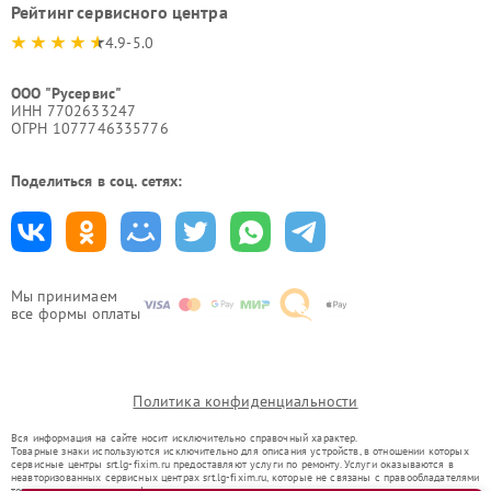
Рейтинг сервисного центра
4.9-5.0
ООО "Русервис"
ИНН 7702633247
ОГРН 1077746335776
Поделиться в соц. сетях:
Мы принимаем
все формы оплаты
Политика конфиденциальности
Вся информация на сайте носит исключительно справочный характер.
Товарные знаки используются исключительно для описания устройств, в отношении которых
сервисные центры srt.lg-fixim.ru предоставляют услуги по ремонту. Услуги оказываются в
неавторизованных сервисных центрах srt.lg-fixim.ru, которые не связаны с правообладателями
товарных знаков или их официальными представителями.