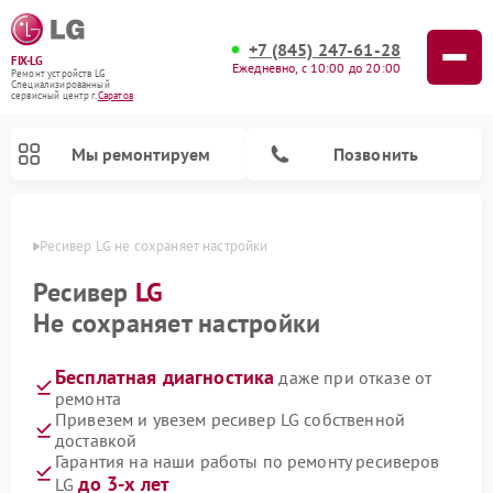
+7 (845) 247-61-28
FIX-LG
Ежедневно, с 10:00 до 20:00
Ремонт устройств LG
Специализированный
cервисный центр г.
Саратов
Мы ремонтируем
Позвонить
атове
Ресивер LG не сохраняет настройки
Ресивер
LG
Не сохраняет настройки
Бесплатная диагностика
даже при отказе от
ремонта
Привезем и увезем ресивер LG собственной
доставкой
Ремонт портативных акустик LG
Ремонт домашних кинотеатров LG
Ремонт посудомоечных машин LG
Ремонт микроволновых печей LG
Ремонт камер видеонаблюдения LG
Ремонт вертикальных пылесосов LG
Ремонт интерактивных панелей LG
Ремонт портативных колонок LG
Ремонт музыкальных центров LG
Гарантия на наши работы по ремонту ресиверов
до 3-х лет
LG