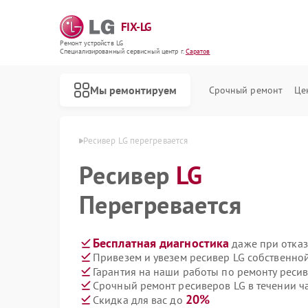
FIX-LG
Ремонт устройств LG
Специализированный cервисный центр г.
Саратов
Мы ремонтируем
Срочный ремонт
Це
веров LG в Саратове
Ресивер LG перегревается
Ресивер
LG
Перегревается
Бесплатная диагностика
даже при отказ
Привезем и увезем ресивер LG собственно
Гарантия на наши работы по ремонту реси
Срочный ремонт ресиверов LG в течении ч
20%
Скидка для вас до
Ремонт роботов-пылесосов LG
Ремонт интерактивных панелей LG
Ремонт акустических систем LG
Ремонт портативных акустик LG
Ремонт камер видеонаблюдения LG
Ремонт морозильных камер LG
Ремонт вертикальных пылесосов LG
Ремонт портативных колонок LG
Ремонт музыкальных центров LG
Ремонт домашних кинотеатров LG
Ремонт холодильных камер LG
Ремонт посудомоечных машин LG
Ремонт микроволновых печей LG