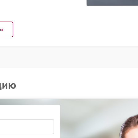
ны
цию