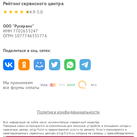
Рейтинг сервисного центра
4.9-5.0
ООО "Русервис"
ИНН 7702633247
ОГРН 1077746335776
Поделиться в соц. сетях:
Мы принимаем
все формы оплаты
Политика конфиденциальности
Вся информация на сайте носит исключительно справочный характер.
Товарные знаки используются исключительно для описания устройств, в отношении которых
сервисные центры srt.lg-fixim.ru предоставляют услуги по ремонту. Услуги оказываются в
неавторизованных сервисных центрах srt.lg-fixim.ru, которые не связаны с правообладателями
товарных знаков или их официальными представителями.