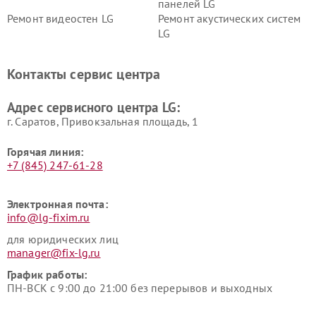
панелей LG
Ремонт видеостен LG
Ремонт акустических систем
LG
Ремонт портативных акустик
Ремонт камер
LG
видеонаблюдения LG
Контакты сервис центра
Ремонт морозильных камер
Ремонт вертикальных
LG
пылесосов LG
Адрес сервисного центра LG:
г. Саратов, Привокзальная площадь, 1
Горячая линия:
+7 (845) 247-61-28
Электронная почта:
info@lg-fixim.ru
для юридических лиц
manager@fix-lg.ru
График работы:
ПН-ВСК с 9:00 до 21:00 без перерывов и выходных