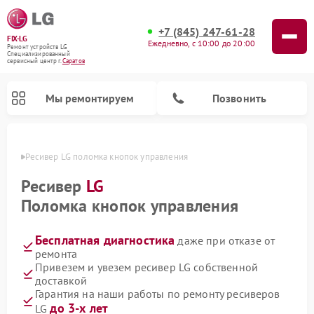
+7 (845) 247-61-28
FIX-LG
Ежедневно, с 10:00 до 20:00
Ремонт устройств LG
Специализированный
cервисный центр г.
Саратов
Мы ремонтируем
Позвонить
атове
Ресивер LG поломка кнопок управления
Ресивер
LG
Поломка кнопок управления
Бесплатная диагностика
даже при отказе от
ремонта
Привезем и увезем ресивер LG собственной
доставкой
Ремонт портативных акустик LG
Ремонт домашних кинотеатров LG
Ремонт посудомоечных машин LG
Ремонт микроволновых печей LG
Ремонт камер видеонаблюдения LG
Ремонт вертикальных пылесосов LG
Ремонт интерактивных панелей LG
Ремонт портативных колонок LG
Ремонт музыкальных центров LG
Гарантия на наши работы по ремонту ресиверов
до 3-х лет
LG