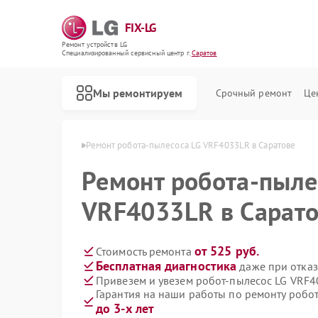
FIX-LG
Ремонт устройств LG
Специализированный cервисный центр г.
Саратов
Мы ремонтируем
Срочный ремонт
Це
сосов LG в Саратове
Ремонт робота-пылесоса LG VRF4033LR в Саратове
Ремонт робота-пыле
VRF4033LR в Сарат
от 525 руб.
Стоимость ремонта
Бесплатная диагностика
даже при отказ
Привезем и увезем робот-пылесос LG VRF
Гарантия на наши работы по ремонту робо
до 3-х лет
Ремонт интерактивных панелей LG
Ремонт акустических систем LG
Ремонт портативных акустик LG
Ремонт камер видеонаблюдения LG
Ремонт морозильных камер LG
Ремонт вертикальных пылесосов LG
Ремонт портативных колонок LG
Ремонт музыкальных центров LG
Ремонт домашних кинотеатров LG
Ремонт холодильных камер LG
Ремонт посудомоечных машин LG
Ремонт микроволновых печей LG