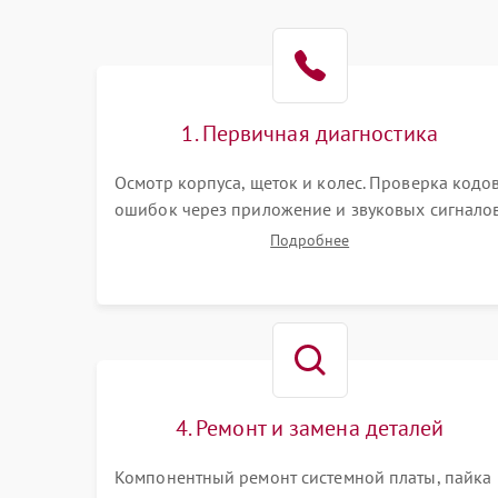
Батарея
Режим работы
Программные сбои
1. Первичная диагностика
Осмотр корпуса, щеток и колес. Проверка кодо
ошибок через приложение и звуковых сигналов
Замер емкости аккумулятора и тестирование
Подробнее
базовой станции зарядки. Оценка работы
лидара, бампера и датчиков падения для
локализации неисправности.
4. Ремонт и замена деталей
Компонентный ремонт системной платы, пайка