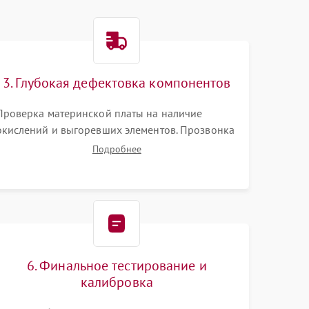
3. Глубокая дефектовка компонентов
Проверка материнской платы на наличие
окислений и выгоревших элементов. Прозвонка
цепей питания, тестирование приводных
Подробнее
моторов колес и турбины всасывания. Оценка
состояния оптических и инфракрасных
датчиков, а также механизма лазерного
дальномера.
6. Финальное тестирование и
калибровка