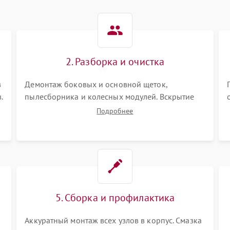
2. Разборка и очистка
в
Демонтаж боковых и основной щеток,
.
пылесборника и колесных модулей. Вскрытие
корпуса робота. Тщательная очистка внутренних
Подробнее
полостей, шестерней и плат от скопившейся
пыли, волос и шерсти животных с
использованием сжатого воздуха и щеток.
5. Сборка и профилактика
Аккуратный монтаж всех узлов в корпус. Смазка