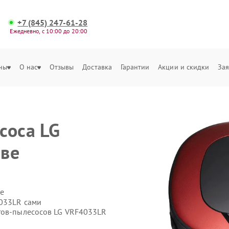
+7 (845) 247-61-28
Ежедневно, с 10:00 до 20:00
ны
О нас
Отзывы
Доставка
Гарантии
Акции и скидки
Зая
соса LG
ове
е
4033LR сами
тов-пылесосов LG VRF4033LR