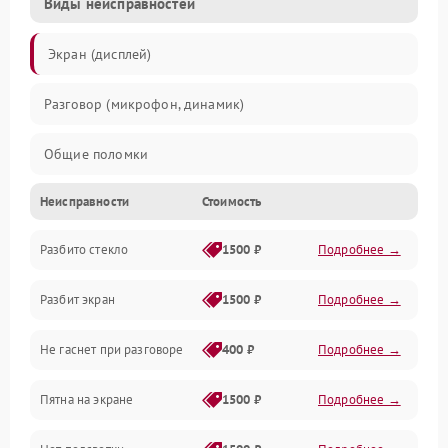
Виды неисправностей
Экран (дисплей)
Разговор (микрофон, динамик)
Общие поломки
Неисправности
Стоимость
Проблемы связи
Разбито стекло
1500 ₽
Подробнее →
Камеры
Разбит экран
1500 ₽
Подробнее →
Проблемы с дисплеем и сенсором
Не гаснет при разговоре
400 ₽
Подробнее →
Зарядка
Пятна на экране
1500 ₽
Подробнее →
Проблемы с питанием, зарядкой и аккумулятором