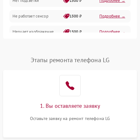
Нет подсветки
1500 ₽
Подробнее →
Проблемы с работой системы, корпусом и другие
Не работает сенсор
1500 ₽
Подробнее →
Мерцает изображение
1500 ₽
Подробнее →
Не работает 3D Touch
2400 ₽
Подробнее →
Этапы ремонта телефона LG
Не работает Face ID
4000 ₽
Подробнее →
1. Вы оставляете заявку
Оставьте заявку на ремонт телефона LG