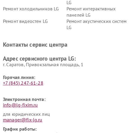
LG
Ремонт холодильников LG
Ремонт интерактивных
панелей LG
Ремонт видеостен LG
Ремонт акустических систем
LG
Ремонт портативных акустик
Ремонт камер
LG
видеонаблюдения LG
Контакты сервис центра
Ремонт морозильных камер
Ремонт вертикальных
LG
пылесосов LG
Адрес сервисного центра LG:
г. Саратов, Привокзальная площадь, 1
Горячая линия:
+7 (845) 247-61-28
Электронная почта:
info@lg-fixim.ru
для юридических лиц
manager@fix-lg.ru
График работы: