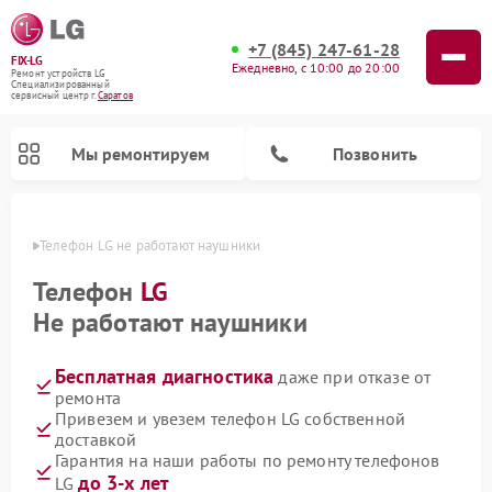
+7 (845) 247-61-28
FIX-LG
Ежедневно, с 10:00 до 20:00
Ремонт устройств LG
Специализированный
cервисный центр г.
Саратов
Мы ремонтируем
Позвонить
атове
Телефон LG не работают наушники
Телефон
LG
Не работают наушники
Бесплатная диагностика
даже при отказе от
ремонта
Привезем и увезем телефон LG собственной
доставкой
Ремонт камер видеонаблюдения LG
Ремонт вертикальных пылесосов LG
Ремонт интерактивных панелей LG
Ремонт портативных колонок LG
Ремонт домашних кинотеатров LG
Ремонт посудомоечных машин LG
Ремонт микроволновых печей LG
Ремонт портативных акустик LG
Ремонт музыкальных центров LG
Гарантия на наши работы по ремонту телефонов
до 3-х лет
LG