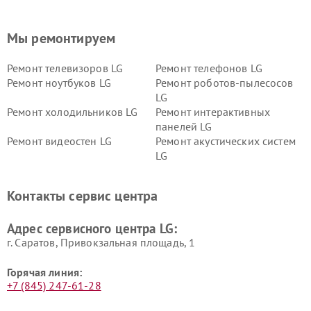
Мы ремонтируем
Ремонт телевизоров LG
Ремонт телефонов LG
Ремонт ноутбуков LG
Ремонт роботов-пылесосов
LG
Ремонт холодильников LG
Ремонт интерактивных
панелей LG
Ремонт видеостен LG
Ремонт акустических систем
LG
Ремонт портативных акустик
Ремонт камер
LG
видеонаблюдения LG
Контакты сервис центра
Ремонт морозильных камер
Ремонт вертикальных
LG
пылесосов LG
Адрес сервисного центра LG:
г. Саратов, Привокзальная площадь, 1
Горячая линия:
+7 (845) 247-61-28