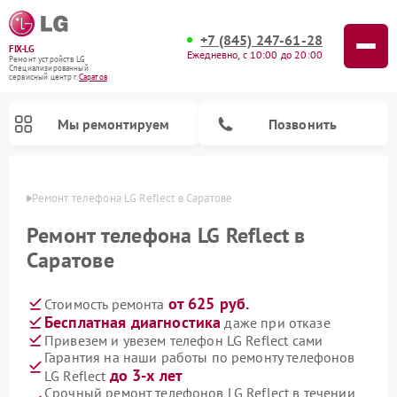
+7 (845) 247-61-28
FIX-LG
Ежедневно, с 10:00 до 20:00
Ремонт устройств LG
Специализированный
cервисный центр г.
Саратов
Мы ремонтируем
Позвонить
атове
Ремонт телефона LG Reflect в Саратове
Ремонт телефона LG Reflect в
Саратове
от 625 руб.
Стоимость ремонта
Бесплатная диагностика
даже при отказе
Привезем и увезем телефон LG Reflect сами
Гарантия на наши работы по ремонту телефонов
Ремонт камер видеонаблюдения LG
Ремонт вертикальных пылесосов LG
Ремонт интерактивных панелей LG
Ремонт портативных колонок LG
Ремонт домашних кинотеатров LG
Ремонт посудомоечных машин LG
Ремонт микроволновых печей LG
Ремонт портативных акустик LG
Ремонт музыкальных центров LG
до 3-х лет
LG Reflect
Срочный ремонт телефонов LG Reflect в течении