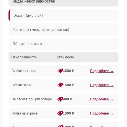
Виды неисправностей
Экран (дисплей)
Разговор (микрофон, динамик)
Общие поломки
Неисправности
Стоимость
Проблемы связи
Разбито стекло
1500 ₽
Подробнее →
Камеры
Разбит экран
1500 ₽
Подробнее →
Проблемы с дисплеем и сенсором
Не гаснет при разговоре
400 ₽
Подробнее →
Зарядка
Пятна на экране
1500 ₽
Подробнее →
Проблемы с питанием, зарядкой и аккумулятором