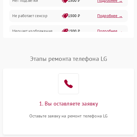
Нет подсветки
1500 ₽
Подробнее →
Проблемы с работой системы, корпусом и другие
Не работает сенсор
1500 ₽
Подробнее →
Мерцает изображение
1500 ₽
Подробнее →
Не работает 3D Touch
2400 ₽
Подробнее →
Этапы ремонта телефона LG
Не работает Face ID
4000 ₽
Подробнее →
1. Вы оставляете заявку
Оставьте заявку на ремонт телефона LG