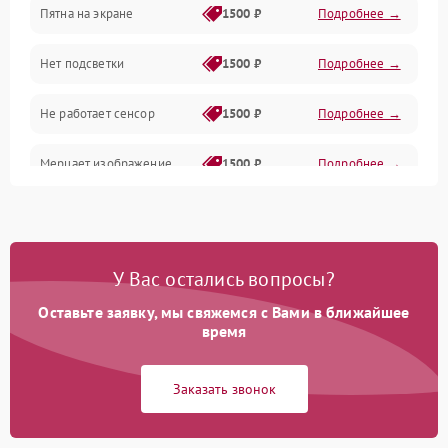
Пятна на экране
1500 ₽
Подробнее →
Проблемы с питанием, зарядкой и аккумулятором
Нет подсветки
1500 ₽
Подробнее →
Проблемы с работой системы, корпусом и другие
Не работает сенсор
1500 ₽
Подробнее →
Мерцает изображение
1500 ₽
Подробнее →
Не работает 3D Touch
2400 ₽
Подробнее →
Не работает Face ID
4000 ₽
Подробнее →
У Вас остались вопросы?
Оставьте заявку, мы свяжемся с Вами в ближайшее
время
Заказать звонок