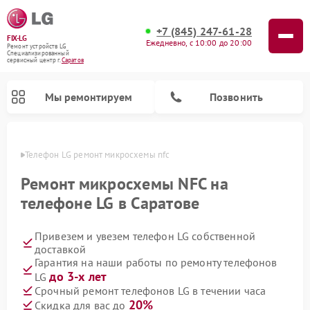
+7 (845) 247-61-28
FIX-LG
Ежедневно, с 10:00 до 20:00
Ремонт устройств LG
Специализированный
cервисный центр г.
Саратов
Мы ремонтируем
Позвонить
атове
Телефон LG ремонт микросхемы nfc
Ремонт микросхемы NFC на
телефоне LG в Саратове
Привезем и увезем телефон LG собственной
доставкой
Гарантия на наши работы по ремонту телефонов
до 3-х лет
LG
Ремонт камер видеонаблюдения LG
Ремонт вертикальных пылесосов LG
Ремонт интерактивных панелей LG
Ремонт портативных колонок LG
Ремонт домашних кинотеатров LG
Ремонт посудомоечных машин LG
Ремонт микроволновых печей LG
Ремонт портативных акустик LG
Ремонт музыкальных центров LG
Срочный ремонт телефонов LG в течении часа
20%
Скидка для вас до