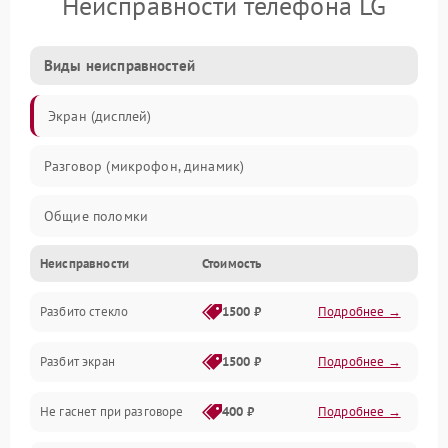
Неисправности телефона LG
Виды неисправностей
Экран (дисплей)
Разговор (микрофон, динамик)
Общие поломки
Неисправности
Стоимость
Проблемы связи
Разбито стекло
1500 ₽
Подробнее →
Камеры
Разбит экран
1500 ₽
Подробнее →
Проблемы с дисплеем и сенсором
Не гаснет при разговоре
400 ₽
Подробнее →
Зарядка