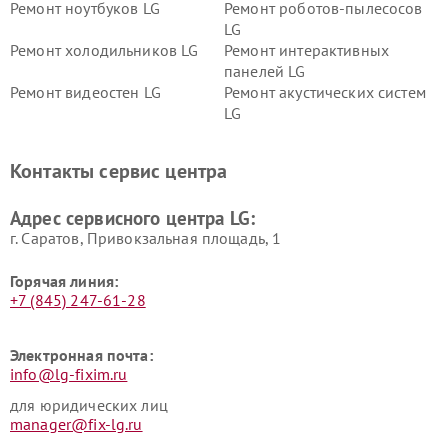
Ремонт ноутбуков LG
Ремонт роботов-пылесосов
LG
Ремонт холодильников LG
Ремонт интерактивных
панелей LG
Ремонт видеостен LG
Ремонт акустических систем
LG
Ремонт портативных акустик
Ремонт камер
LG
видеонаблюдения LG
Контакты сервис центра
Ремонт морозильных камер
Ремонт вертикальных
LG
пылесосов LG
Адрес сервисного центра LG:
г. Саратов, Привокзальная площадь, 1
Горячая линия:
+7 (845) 247-61-28
Электронная почта:
info@lg-fixim.ru
для юридических лиц
manager@fix-lg.ru