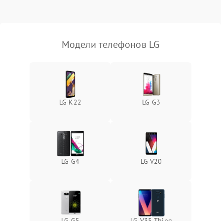
Модели телефонов LG
LG K22
LG G3
LG G4
LG V20
LG G5
LG V35 Thinq