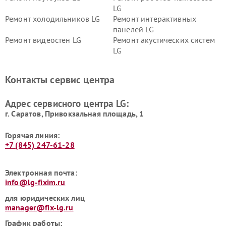
LG
Ремонт холодильников LG
Ремонт интерактивных
панелей LG
Ремонт видеостен LG
Ремонт акустических систем
LG
Ремонт портативных акустик
Ремонт камер
LG
видеонаблюдения LG
Контакты сервис центра
Ремонт морозильных камер
Ремонт вертикальных
LG
пылесосов LG
Адрес сервисного центра LG:
г. Саратов, Привокзальная площадь, 1
Горячая линия:
+7 (845) 247-61-28
Электронная почта:
info@lg-fixim.ru
для юридических лиц
manager@fix-lg.ru
График работы: