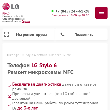
+7 (845) 247-61-28
FIX-LG
Ежедневно, с 10:00 до 20:00
Ремонт устройств LG
Специализированный
cервисный центр г.
Саратов
Мы ремонтируем
Позвонить
атове
Телефон LG Stylo 6 ремонт микросхемы nfc
Телефон
LG Stylo 6
Ремонт микросхемы NFC
Бесплатная диагностика
даже при отказе от
ремонта
Привезем и увезем телефон LG собственной
доставкой
Ремонт камер видеонаблюдения LG
Ремонт вертикальных пылесосов LG
Ремонт интерактивных панелей LG
Ремонт портативных колонок LG
Ремонт домашних кинотеатров LG
Ремонт посудомоечных машин LG
Ремонт микроволновых печей LG
Ремонт портативных акустик LG
Ремонт музыкальных центров LG
Гарантия на наши работы по ремонту телефонов
до 3-х лет
LG