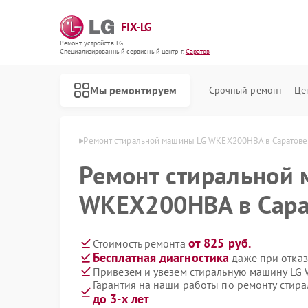
FIX-LG
Ремонт устройств LG
Специализированный cервисный центр г.
Саратов
Мы ремонтируем
Срочный ремонт
Це
машин LG в Саратове
Ремонт стиральной машины LG WKEX200HBA в Саратове
Ремонт стиральной
WKEX200HBA в Сара
от 825 руб.
Стоимость ремонта
Бесплатная диагностика
даже при отказ
Привезем и увезем стиральную машину LG
Гарантия на наши работы по ремонту сти
до 3-х лет
Ремонт роботов-пылесосов LG
Ремонт интерактивных панелей LG
Ремонт акустических систем LG
Ремонт портативных акустик LG
Ремонт камер видеонаблюдения LG
Ремонт морозильных камер LG
Ремонт вертикальных пылесосов LG
Ремонт портативных колонок LG
Ремонт музыкальных центров LG
Ремонт домашних кинотеатров LG
Ремонт холодильных камер LG
Ремонт посудомоечных машин LG
Ремонт микроволновых печей LG