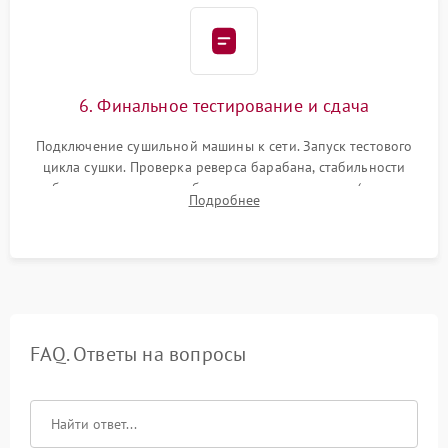
6. Финальное тестирование и сдача
Подключение сушильной машины к сети. Запуск тестового
цикла сушки. Проверка реверса барабана, стабильности
набора температуры, работы дренажного насоса (откачка
Подробнее
конденсата) и отсутствия посторонних скрипов, стуков или
вибраций.
FAQ. Ответы на вопросы