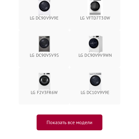
LG DC90V9V9E
LG VFTD7T30W
LG DC90V5V9S
LG DC90V9V9WN
LG F2V3FR6W
LG DC10V9V9E
Показать все модели