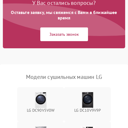
У Вас остались вопросы?
Проблемы с блоком
1800 ₽
Подробнее →
управления
Оставьте заявку, мы свяжемся с Вами в ближайшее
время
Не завершает программу
1500 ₽
Подробнее →
Заказать звонок
Зависает программа
1500 ₽
Подробнее →
Ошибка на дисплее
1290 ₽
Подробнее →
Модели сушильных машин LG
LG DC90V5V0W
LG DC10V9V9P