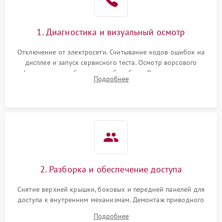
1. Диагностика и визуальный осмотр
Отключение от электросети. Считывание кодов ошибок на
дисплее и запуск сервисного теста. Осмотр ворсового
фильтра, теплообменника и барабана. Опрос клиента о
Подробнее
неисправностях (не сушит, не крутит барабан, сильно шумит
или выдает ошибку).
2. Разборка и обеспечение доступа
Снятие верхней крышки, боковых и передней панелей для
доступа к внутренним механизмам. Демонтаж приводного
ремня, панели управления и защитных кожухов.
Подробнее
Обеспечение свободного доступа к ТЭНу, компрессору,