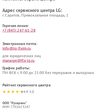
Ремонт морозильных камер
Ремонт вертикальных
LG
пылесосов LG
Адрес сервисного центра LG:
г. Саратов, Привокзальная площадь, 1
Горячая линия:
+7 (845) 247-61-28
Электронная почта:
info@lg-fixim.ru
для юридических лиц
manager@fix-lg.ru
График работы:
ПН-ВСК с 9:00 до 21:00 без перерывов и выходных
Рейтинг сервисного центра
4.9-5.0
ООО "Русервис"
ИНН 7702633247