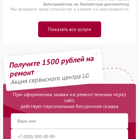
Записывайтесь на бесплатную диагностику.
Мы проверим ваше устройство и укажем на неисправность.
Показать все услуги
Получите 1500 рублей на
ремонт
Акция сервисного центра LG
При оформлении заявки на ремонт техники через
сайт,
действует персональная бессрочная скидка