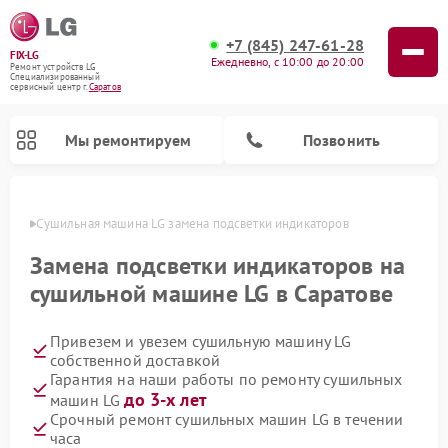
+7 (845) 247-61-28
FIX-LG
Ежедневно, с 10:00 до 20:00
Ремонт устройств LG
Специализированный
cервисный центр г.
Саратов
Мы ремонтируем
Позвонить
атове
Сушильная машина LG замена подсветки индикаторов
Замена подсветки индикаторов на
сушильной машине LG в Саратове
Привезем и увезем сушильную машину LG
собственной доставкой
Гарантия на наши работы по ремонту сушильных
до 3-х лет
машин LG
Ремонт портативных акустик LG
Ремонт музыкальных центров LG
Ремонт посудомоечных машин LG
Ремонт микроволновых печей LG
Ремонт камер видеонаблюдения LG
Ремонт вертикальных пылесосов LG
Ремонт интерактивных панелей LG
Ремонт портативных колонок LG
Ремонт домашних кинотеатров LG
Срочный ремонт сушильных машин LG в течении
часа