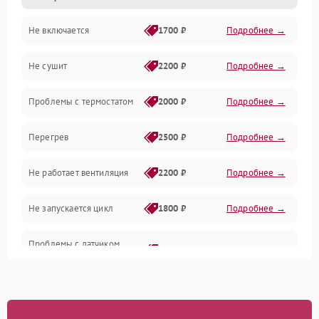
Не включается
1700 ₽
Подробнее →
Механические повреждения
Не сушит
2200 ₽
Подробнее →
Оптика
Проблемы с термостатом
2000 ₽
Подробнее →
Программное обеспечение
Перегрев
2500 ₽
Подробнее →
Датчики
Не работает вентиляция
2200 ₽
Подробнее →
Безопасность
Не запускается цикл
1800 ₽
Подробнее →
Проблемы с датчиком
2500 ₽
Подробнее →
влажности
Не работает нагреватель
2500 ₽
Подробнее →