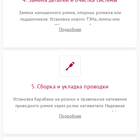
Замена изношенного ремня, опорных роликов или
подшипников. Установка нового ТЭНа, помпы или
термодатчиков. Обязательная глубокая очистка
Подробнее
конденсатора, крыльчатки вентилятора и воздуховодов от
ворса. Восстановление платы управления.
5. Сборка и укладка проводки
Установка барабана на ролики и правильное натяжение
приводного ремня через ролик натяжителя. Надежная
фиксация всех узлов, подключение клемм и шлейфов к
Подробнее
модулю управления. Монтаж корпусных панелей, люка и
верхней крышки устройства.