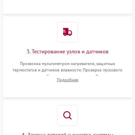
двигателю и дренажной помпе.
3. Тестирование узлов и датчиков
Прозвонка мультиметром нагревателя, защитных
термостатов и датчиков влажности. Проверка пускового
конденсатора, обмоток мотора и помпы. Для машин с
Подробнее
тепловым насосом — диагностика работы компрессора и
оценка циркуляции хладагента.
4. Замена деталей и очистка системы