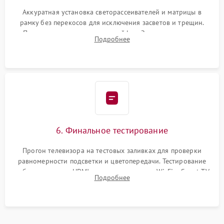
Аккуратная установка светорассеивателей и матрицы в
рамку без перекосов для исключения засветов и трещин.
Подключение внутренних шлейфов. Закрытие корпуса.
Подробнее
Сброс настроек и обновление программного обеспечения.
6. Финальное тестирование
Прогон телевизора на тестовых заливках для проверки
равномерности подсветки и цветопередачи. Тестирование
работы разъемов HDMI, динамиков, модуля Wi-Fi и Smart TV
Подробнее
в рабочем режиме в течение нескольких часов.