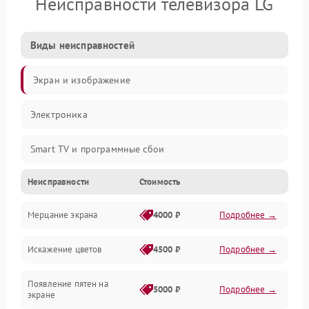
Неисправности телевизора LG
Виды неисправностей
Экран и изображение
Электроника
Smart TV и программные сбои
Неисправности
Стоимость
Питание и запуск
Мерцание экрана
4000 ₽
Подробнее →
Подсветка и LED-модули
Искажение цветов
4500 ₽
Подробнее →
Звук и аудиосистема
Появление пятен на
Сигнал и приём каналов
5000 ₽
Подробнее →
экране