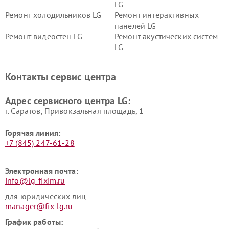
LG
Ремонт холодильников LG
Ремонт интерактивных
панелей LG
Ремонт видеостен LG
Ремонт акустических систем
LG
Ремонт портативных акустик
Ремонт камер
LG
видеонаблюдения LG
Контакты сервис центра
Ремонт морозильных камер
Ремонт вертикальных
LG
пылесосов LG
Адрес сервисного центра LG:
г. Саратов, Привокзальная площадь, 1
Горячая линия:
+7 (845) 247-61-28
Электронная почта:
info@lg-fixim.ru
для юридических лиц
manager@fix-lg.ru
График работы: