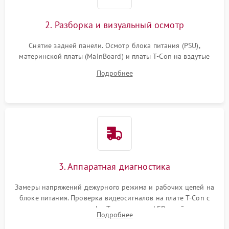
2. Разборка и визуальный осмотр
Снятие задней панели. Осмотр блока питания (PSU),
материнской платы (MainBoard) и платы T-Con на вздутые
конденсаторы, прогары, окисления и микротрещины.
Подробнее
Проверка надежности фиксации и целостности шлейфов.
3. Аппаратная диагностика
Замеры напряжений дежурного режима и рабочих цепей на
блоке питания. Проверка видеосигналов на плате T-Con с
помощью осциллографа. Тестирование LED-драйвера и
Подробнее
светодиодных планок подсветки мультиметром.