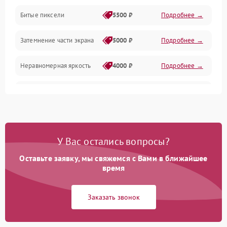
Разъёмы и интерфейсы
Битые пиксели
5500 ₽
Подробнее →
Механические повреждения
Затемнение части экрана
5000 ₽
Подробнее →
Программное обеспечение
Неравномерная яркость
4000 ₽
Подробнее →
Корпус и механика
Выгорание матрицы
6000 ₽
Подробнее →
Пульт и управление
Сеть и подключения
У Вас остались вопросы?
Оставьте заявку, мы свяжемся с Вами в ближайшее
Аудио
время
Сетевая
Заказать звонок