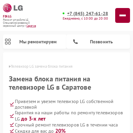
+7 (845) 247-61-28
FIX-LG
Ежедневно, с 10:00 до 20:00
Ремонт устройств LG
Специализированный
cервисный центр г.
Саратов
Мы ремонтируем
Позвонить
атове
Телевизор LG замена блока питания
Замена блока питания на
телевизоре LG в Саратове
Привезем и увезем телевизор LG собственной
доставкой
Гарантия на наши работы по ремонту телевизоров
до 3-х лет
LG
Ремонт камер видеонаблюдения LG
Ремонт вертикальных пылесосов LG
Ремонт интерактивных панелей LG
Ремонт портативных колонок LG
Ремонт домашних кинотеатров LG
Ремонт посудомоечных машин LG
Ремонт микроволновых печей LG
Ремонт портативных акустик LG
Ремонт музыкальных центров LG
Срочный ремонт телевизоров LG в течении часа
20%
Скидка для вас до