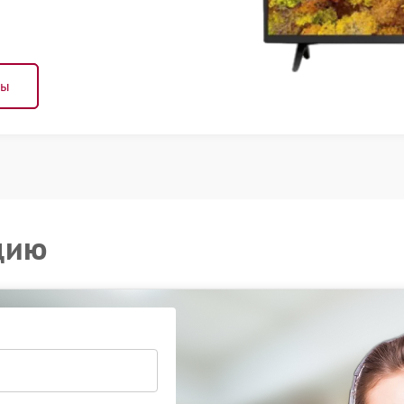
ны
цию