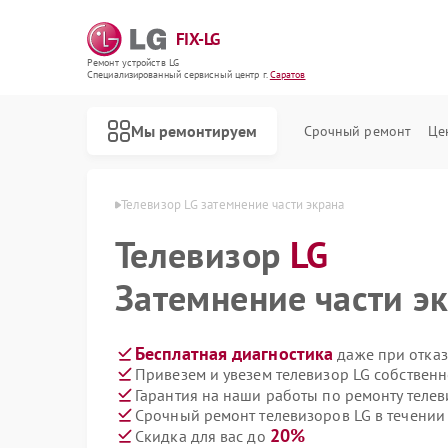
FIX-LG
Ремонт устройств LG
Специализированный cервисный центр г.
Саратов
Мы ремонтируем
Срочный ремонт
Це
зоров LG в Саратове
Телевизор LG затемнение части экрана
Телевизор
LG
Затемнение части э
Бесплатная диагностика
даже при отказ
Привезем и увезем телевизор LG собствен
Гарантия на наши работы по ремонту теле
Срочный ремонт телевизоров LG в течении
20%
Скидка для вас до
Ремонт роботов-пылесосов LG
Ремонт интерактивных панелей LG
Ремонт акустических систем LG
Ремонт портативных акустик LG
Ремонт камер видеонаблюдения LG
Ремонт морозильных камер LG
Ремонт вертикальных пылесосов LG
Ремонт портативных колонок LG
Ремонт музыкальных центров LG
Ремонт домашних кинотеатров LG
Ремонт холодильных камер LG
Ремонт посудомоечных машин LG
Ремонт микроволновых печей LG