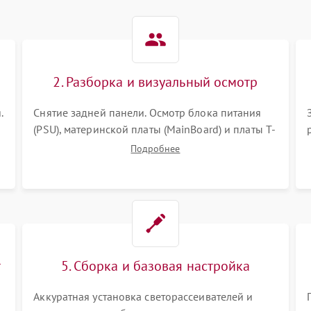
2. Разборка и визуальный осмотр
.
Снятие задней панели. Осмотр блока питания
(PSU), материнской платы (MainBoard) и платы T-
Con на вздутые конденсаторы, прогары,
Подробнее
окисления и микротрещины. Проверка
надежности фиксации и целостности шлейфов.
т
5. Сборка и базовая настройка
Аккуратная установка светорассеивателей и