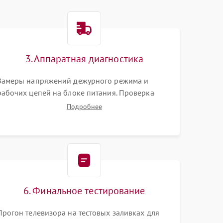
3. Аппаратная диагностика
Замеры напряжений дежурного режима и
рабочих цепей на блоке питания. Проверка
видеосигналов на плате T-Con с помощью
Подробнее
осциллографа. Тестирование LED-драйвера и
светодиодных планок подсветки мультиметром.
6. Финальное тестирование
Прогон телевизора на тестовых заливках для