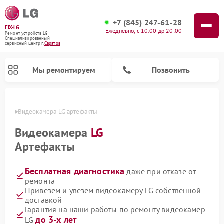
+7 (845) 247-61-28
FIX-LG
Ежедневно, с 10:00 до 20:00
Ремонт устройств LG
Специализированный
cервисный центр г.
Саратов
Мы ремонтируем
Позвонить
атове
Видеокамера LG артефакты
Видеокамера
LG
Артефакты
Бесплатная диагностика
даже при отказе от
ремонта
Привезем и увезем видеокамеру LG собственной
доставкой
Ремонт портативных акустик LG
Ремонт музыкальных центров LG
Ремонт домашних кинотеатров LG
Ремонт посудомоечных машин LG
Ремонт микроволновых печей LG
Ремонт камер видеонаблюдения LG
Ремонт вертикальных пылесосов LG
Ремонт интерактивных панелей LG
Ремонт портативных колонок LG
Гарантия на наши работы по ремонту видеокамер
до 3-х лет
LG