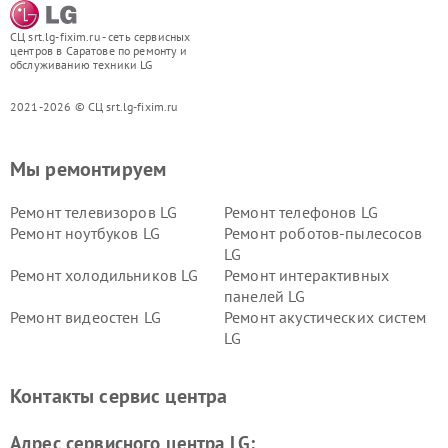
СЦ srt.lg-fixim.ru - сеть сервисных
центров в Саратове по ремонту и
обслуживанию техники LG
2021-2026 © СЦ srt.lg-fixim.ru
Мы ремонтируем
Ремонт телевизоров LG
Ремонт телефонов LG
Ремонт ноутбуков LG
Ремонт роботов-пылесосов
LG
Ремонт холодильников LG
Ремонт интерактивных
панелей LG
Ремонт видеостен LG
Ремонт акустических систем
LG
Ремонт портативных акустик
Ремонт камер
LG
видеонаблюдения LG
Контакты сервис центра
Ремонт морозильных камер
Ремонт вертикальных
LG
пылесосов LG
Адрес сервисного центра LG: