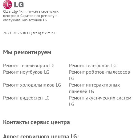
СЦ srt.lg-fixim.ru - сеть сервисных
центров в Саратове по ремонту и
обслуживанию техники LG
2021-2026 © СЦ srt.lg-fixim.ru
Мы ремонтируем
Ремонт телевизоров LG
Ремонт телефонов LG
Ремонт ноутбуков LG
Ремонт роботов-пылесосов
LG
Ремонт холодильников LG
Ремонт интерактивных
панелей LG
Ремонт видеостен LG
Ремонт акустических систем
LG
Ремонт портативных акустик
Ремонт камер
LG
видеонаблюдения LG
Контакты сервис центра
Ремонт морозильных камер
Ремонт вертикальных
LG
пылесосов LG
Адрес сервисного центра LG: