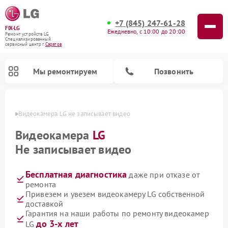
+7 (845) 247-61-28
FIX-LG
Ежедневно, с 10:00 до 20:00
Ремонт устройств LG
Специализированный
cервисный центр г.
Саратов
Мы ремонтируем
Позвонить
атове
Видеокамера LG не записывает видео
Видеокамера
LG
Не записывает видео
Бесплатная диагностика
даже при отказе от
ремонта
Привезем и увезем видеокамеру LG собственной
доставкой
Ремонт портативных акустик LG
Ремонт музыкальных центров LG
Ремонт домашних кинотеатров LG
Ремонт посудомоечных машин LG
Ремонт микроволновых печей LG
Ремонт камер видеонаблюдения LG
Ремонт вертикальных пылесосов LG
Ремонт интерактивных панелей LG
Ремонт портативных колонок LG
Гарантия на наши работы по ремонту видеокамер
до 3-х лет
LG