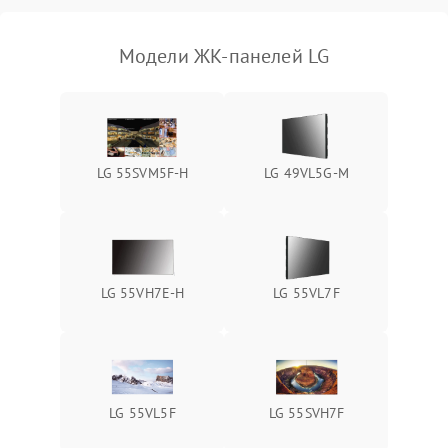
Модели ЖК-панелей LG
LG 55SVM5F-H
LG 49VL5G-M
LG 55VH7E-H
LG 55VL7F
LG 55VL5F
LG 55SVH7F