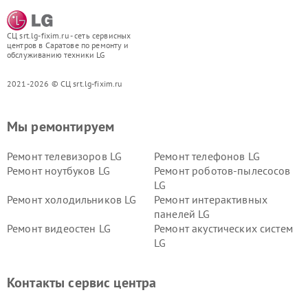
СЦ srt.lg-fixim.ru - сеть сервисных
центров в Саратове по ремонту и
обслуживанию техники LG
2021-2026 © СЦ srt.lg-fixim.ru
Мы ремонтируем
Ремонт телевизоров LG
Ремонт телефонов LG
Ремонт ноутбуков LG
Ремонт роботов-пылесосов
LG
Ремонт холодильников LG
Ремонт интерактивных
панелей LG
Ремонт видеостен LG
Ремонт акустических систем
LG
Ремонт портативных акустик
Ремонт камер
LG
видеонаблюдения LG
Контакты сервис центра
Ремонт морозильных камер
Ремонт вертикальных
LG
пылесосов LG