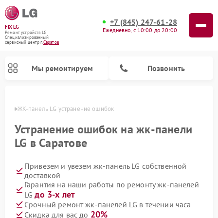
+7 (845) 247-61-28
FIX-LG
Ежедневно, с 10:00 до 20:00
Ремонт устройств LG
Специализированный
cервисный центр г.
Саратов
Мы ремонтируем
Позвонить
атове
ЖК-панель LG устранение ошибок
Устранение ошибок на жк-панели
LG в Саратове
Привезем и увезем жк-панель LG собственной
доставкой
Гарантия на наши работы по ремонту жк-панелей
до 3-х лет
LG
Ремонт портативных акустик LG
Ремонт портативных колонок LG
Ремонт домашних кинотеатров LG
Ремонт посудомоечных машин LG
Ремонт микроволновых печей LG
Ремонт камер видеонаблюдения LG
Ремонт вертикальных пылесосов LG
Ремонт интерактивных панелей LG
Ремонт музыкальных центров LG
Срочный ремонт жк-панелей LG в течении часа
20%
Скидка для вас до